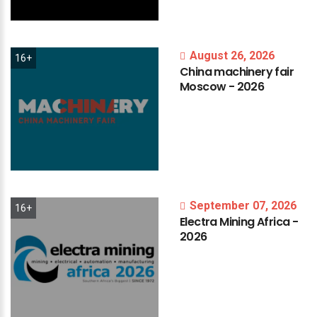
August 26, 2026
16+
China
machinery
fair
Moscow
-
2026
September 07, 2026
16+
Electra
Mining
Africa
-
2026