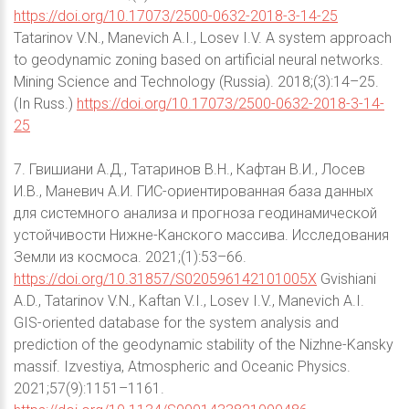
https://doi.org/10.17073/2500-0632-2018-3-14-25
Tatarinov V.N., Manevich A.I., Losev I.V. A system approach
to geodynamic zoning based on artificial neural networks.
Mining Science and Technology (Russia). 2018;(3):14–25.
(In Russ.)
https://doi.org/10.17073/2500-0632-2018-3-14-
25
7. Гвишиани А.Д., Татаринов В.Н., Кафтан В.И., Лосев
И.В., Маневич А.И. ГИС-ориентированная база данных
для системного анализа и прогноза геодинамической
устойчивости Нижне-Канского массива. Исследования
Земли из космоса. 2021;(1):53–66.
https://doi.org/10.31857/S020596142101005X
Gvishiani
A.D., Tatarinov V.N., Kaftan V.I., Losev I.V., Manevich A.I.
GIS-oriented database for the system analysis and
prediction of the geodynamic stability of the Nizhne-Kansky
massif. Izvestiya, Atmospheric and Oceanic Physics.
2021;57(9):1151–1161.