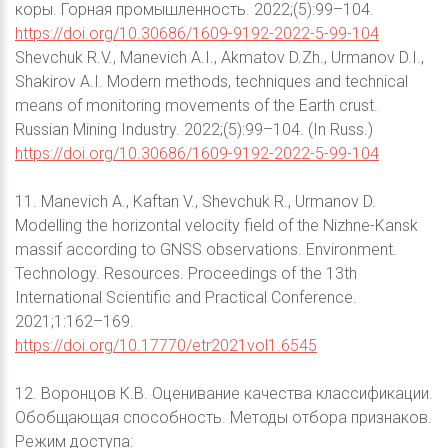
коры. Горная промышленность. 2022;(5):99–104.
https://doi.org/10.30686/1609-9192-2022-5-99-104
Shevchuk R.V., Manevich A.I., Akmatov D.Zh., Urmanov D.I.,
Shakirov A.I. Modern methods, techniques and technical
means of monitoring movements of the Earth crust.
Russian Mining Industry. 2022;(5):99–104. (In Russ.)
https://doi.org/10.30686/1609-9192-2022-5-99-104
11. Manevich A., Kaftan V., Shevchuk R., Urmanov D.
Modelling the horizontal velocity field of the Nizhne-Kansk
massif according to GNSS observations. Environment.
Technology. Resources. Proceedings of the 13th
International Scientific and Practical Conference.
2021;1:162–169.
https://doi.org/10.17770/etr2021vol1.6545
12. Воронцов К.В. Оценивание качества классификации.
Обобщающая способность. Методы отбора признаков.
Режим доступа: