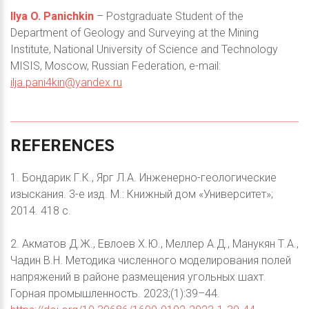
Ilya O. Panichkin
– Postgraduate Student of the
Department of Geology and Surveying at the Mining
Institute, National University of Science and Technology
MISIS, Moscow, Russian Federation, e-mail:
ilja.pani4kin@yandex.ru
REFERENCES
1. Бондарик Г.К., Ярг Л.А. Инженерно-геологические
изыскания. 3-е изд. М.: Книжный дом «Университет»;
2014. 418 с.
2. Акматов Д.Ж., Евлоев Х.Ю., Меллер А.Д., Манукян Т.А.,
Чадин В.Н. Методика численного моделирования полей
напряжений в районе размещения угольных шахт.
Горная промышленность. 2023;(1):39–44.