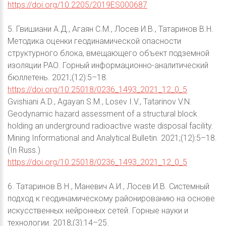
https://doi.org/10.2205/2019ES000687
5. Гвишиани А.Д., Агаян С.М., Лосев И.В., Татаринов В.Н.
Методика оценки геодинамической опасности
структурного блока, вмещающего объект подземной
изоляции РАО. Горный информационно-аналитический
бюллетень. 2021;(12):5–18.
https://doi.org/10.25018/0236_1493_2021_12_0_5
Gvishiani A.D., Agayan S.M., Losev I.V., Tatarinov V.N.
Geodynamic hazard assessment of a structural block
holding an underground radioactive waste disposal facility.
Mining Informational and Analytical Bulletin. 2021;(12):5–18.
(In Russ.)
https://doi.org/10.25018/0236_1493_2021_12_0_5
6. Татаринов В.Н., Маневич А.И., Лосев И.В. Системный
подход к геодинамическому районированию на основе
искусственных нейронных сетей. Горные науки и
технологии. 2018;(3):14–25.