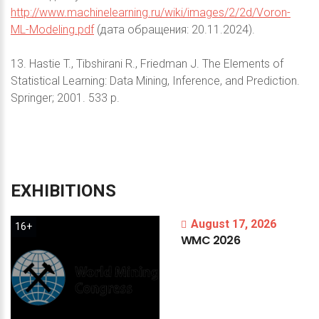
http://www.machinelearning.ru/wiki/images/2/2d/Voron-
ML-Modeling.pdf
(дата обращения: 20.11.2024).
13. Hastie T., Tibshirani R., Friedman J. The Elements of
Statistical Learning: Data Mining, Inference, and Prediction.
Springer; 2001. 533 p.
EXHIBITIONS
August 17, 2026
16+
WMC
2026