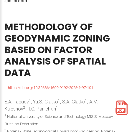
spatial data
METHODOLOGY
OF
GEODYNAMIC
ZONING
BASED
ON
FACTOR
ANALYSIS
OF
SPATIAL
DATA
https://doi.org/10.30686/1609-9192-2025-1-97-101
1
1
1
E.A. Tagaev
, Ya.S. Glatko
, S.A. Glatko
, A.M.
2
1
Kuleshov
, I.O. Panichkin
1
National University of Science and Technology MISIS, Moscow,
Russian Federation
2
Bryansk State Technological University of Engineering, Bryansk,