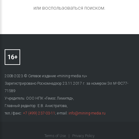
или воспользоваться поиском.
2008-2023 © Сетевое издание «mining-media.ru»
Зарегистрировано Роскомнадзор 23.11.2017 г. за номером Эл № ФС77-
71589
Учредитель: ООО НПК «Гемос Лимитед»,
Главный редактор: Е.В. Анистратова,
тел./факс:
+7 (499) 237-03-11
; e-mail:
info@mining-media.ru
Terms of Use
|
Privacy Policy