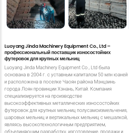
Luoyang
Jinda
Machinery
Equipment
Co.,
Ltd
–
профессиональный
поставщик
износостойких
футеровок
для
крупных
мельниц
Luoyang Jinda Machinery Equipment Co., Ltd была
основана в 2004 г. с уставным капиталом 50 млн юаней
и расположена в поселке Чаоян района Мэнцзинь
города Лоян провинции Хэнань, Китай. Компания
специализируется на производстве
высокоэффективных металлических износостойких
футеровок для крупных мельниц полусамоизмельчения,
шаровых мельниц и вертикальных мельниц с мешалкой,
являясь высокотехнологичным предприятием,
объединяющим разработку, изготовление, продажи и