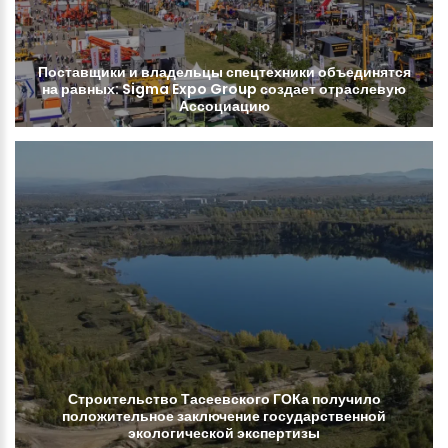
Поставщики
и
владельцы
спецтехники
объединятся
на
равных:
Sigma
Expo
Group
создает
отраслевую
Ассоциацию
Строительство
Тасеевского
ГОКа
получило
положительное
заключение
государственной
экологической
экспертизы