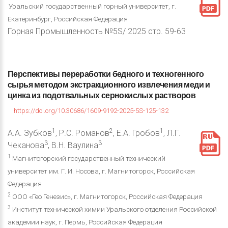
Уральский государственный горный университет, г.
Екатеринбург, Российская Федерация
Горная Промышленность №5S/ 2025 стр. 59-63
Перспективы
переработки
бедного
и
техногенного
сырья
методом
экстракционного
извлечения
меди
и
цинка
из
подотвальных
сернокислых
растворов
https://doi.org/10.30686/1609-9192-2025-5S-125-132
1
2
1
А.А. Зубков
, Р.С. Романов
, Е.А. Гробов
, Л.Г.
3
3
Чеканова
, В.Н. Ваулина
1
Магнитогорский государственный технический
университет им. Г. И. Носова, г. Магнитогорск, Российская
Федерация
2
ООО «Гео Генезис», г. Магнитогорск, Российская Федерация
3
Институт технической химии Уральского отделения Российской
академии наук, г. Пермь, Российская Федерация