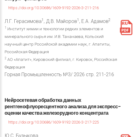
https://doi.org/10.30686/1609-9192-2026-3-211-216
1
1
2
Л.Г. Герасимова
, Д.В. Майоров
, Е.А. Адамов
1
Институт химии и технологии редких элементов и
минерального сырья им. И.В. Тананаева, Кольский
научный центр Российской академии наук, г. Апатиты,
Российская Федерация
2
АО «Апатит», Кировский филиал, г. Кировск, Российская
Федерация
Горная Промышленность №3/ 2026 стр. 211-216
Нейросетевая
обработка
данных
рентгенофлуоресцентного
анализа
для
экспресс-
оценки
качества
железорудного
концентрата
https://doi.org/10.30686/1609-9192-2026-3-217-225
Ю.С. Бузыкова