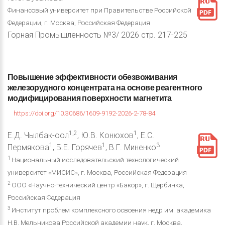
Финансовый университет при Правительстве Российской
Федерации, г. Москва, Российская Федерация
Горная Промышленность №3/ 2026 стр. 217-225
Повышение
эффективности
обезвоживания
железорудного
концентрата
на
основе
реагентного
модифицирования
поверхности
магнетита
https://doi.org/10.30686/1609-9192-2026-2-78-84
1,2
1
Е.Д. Чылбак-оол
, Ю.В. Конюхов
, Е.С.
1
1
3
Пермякова
, Б.Е. Горячев
, В.Г. Миненко
1
Национальный исследовательский технологический
университет «МИСИС», г. Москва, Российская Федерация
2
ООО «Научно-технический центр «Бакор», г. Щербинка,
Российская Федерация
3
Институт проблем комплексного освоения недр им. академика
Н.В. Мельникова Российской академии наук, г. Москва,