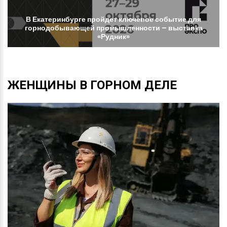
В
Екатеринбурге
пройдет
ключевое
событие
для
горнодобывающей
промышленности
–
выставка
«Рудник»
ЖЕНЩИНЫ
В
ГОРНОМ
ДЕЛЕ