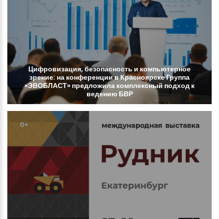
Цифровизация,
безопасность
и
компьютерное
зрение:
на
конференции
в
Красноярске
Группа
«ЭВОБЛАСТ»
предложила
комплексный
подход
к
ведению
БВР