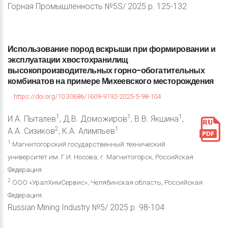
Горная Промышленность №5S/ 2025 p. 125-132
Использование
пород
вскрыши
при
формировании
и
эксплуатации
хвостохранилищ
высокопроизводительных
горно-обогатительных
комбинатов
на
примере
Михеевского
месторождения
https://doi.org/10.30686/1609-9192-2025-5-98-104
1
1
1
И.А. Пыталев
, Д.В. Доможиров
, В.В. Якшина
,
2
1
А.А. Сизиков
, К.А. Алимпьев
1
Магнитогорский государственный технический
университет им. Г.И. Носова, г. Магнитогорск, Российская
Федерация
2
ООО «УралХимСервис», Челябинская область, Российская
Федерация
Russian Mining Industry №5/ 2025 p. 98-104