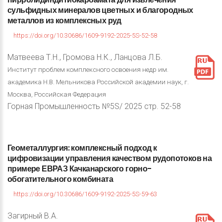
сульфидных
минералов
цветных
и
благородных
металлов
из
комплексных
руд
https://doi.org/10.30686/1609-9192-2025-5S-52-58
Матвеева Т.Н., Громова Н.К., Ланцова Л.Б.
Институт проблем комплексного освоения недр им.
академика Н.В. Мельникова Российской академии наук, г.
Москва, Российская Федерация
Горная Промышленность №5S/ 2025 стр. 52-58
Геометаллургия:
комплексный
подход
к
цифровизации
управления
качеством
рудопотоков
на
примере
ЕВРАЗ
Качканарского
горно-
обогатительного
комбината
https://doi.org/10.30686/1609-9192-2025-5S-59-63
Загирный В.А.