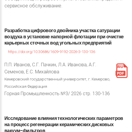
сервисное обслуживание.
Разработка
цифрового
двойника
участка
сатурации
воздуха
в
установке
напорной
флотации
при
очистке
карьерных
сточных
вод
угольных
предприятий
https://doi.org/10.30686/1609-9192-2026-3-130-136
П.П. Иванов, С.Г. Пачкин, Л.А. Иванова, А.Г.
Семенов, Е.С. Михайлова
Кемеровский государственный университет, г. Кемерово,
Российская Федерация
Горная Промышленность №3/ 2026 стр. 130-136
Исследование
влияния
технологических
параметров
на
процесс
регенерации
керамических
дисковых
вакуум-фильтров