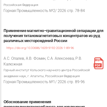
Российская Федерация
Горная Промышленность №2/ 2026 стр. 78-84
Применение
магнитно-гравитационной
сепарации
для
получения
титаномагнетитовых
концентратов
из
руд
различных
месторождений
России
https://doi.org/10.30686/1609-9192-2026-1-89-96
А.С. Опалев, А.В. Фомин, С.А. Алексеева, Р.В.
Калюжная
Горный институт Кольского научного центра Российской
академии наук, г. Апатиты, Российская Федерация
Горная Промышленность №1/ 2026 стр. 89-96
Обоснование
применения
пирролидиндитиокарбамата
для
извлечения