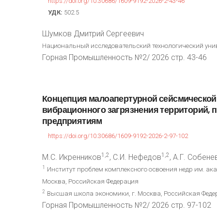
https://doi.org/10.30686/1609-9192-2026-2-43-46
УДК:
502.5
Шумков Дмитрий Сергеевич
Национальный исследовательский технологический унив
Горная Промышленность №2/ 2026 стр. 43-46
Концепция
малоапертурной
сейсмической
вибрационного
загрязнения
территорий,
п
предприятиям
https://doi.org/10.30686/1609-9192-2026-2-97-102
1,2
1,2
М.С. Икренников
, С.И. Нефедов
, А.Г. Собене
1
Институт проблем комплексного освоения недр им. ака
Москва, Российская Федерация
2
Высшая школа экономики, г. Москва, Российская Феде
Горная Промышленность №2/ 2026 стр. 97-102