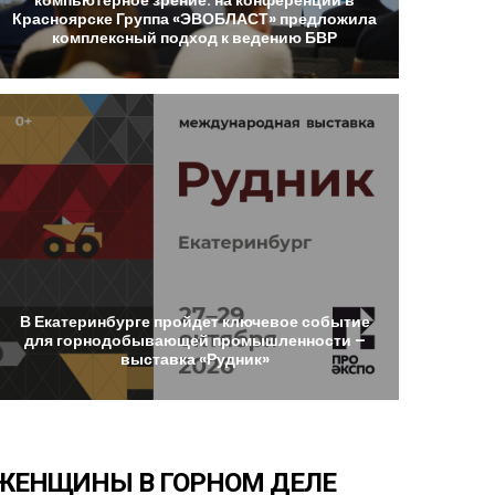
Красноярске
Группа
«ЭВОБЛАСТ»
предложила
комплексный
подход
к
ведению
БВР
В
Екатеринбурге
пройдет
ключевое
событие
для
горнодобывающей
промышленности
–
выставка
«Рудник»
ЖЕНЩИНЫ
В
ГОРНОМ
ДЕЛЕ