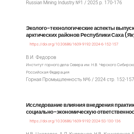
Russian Mining Industry №1 / 2025 p. 170-176
Эколого-технологические
аспекты
выпус
арктических
районов
Республики
Саха
(Як
https://doi.org/10.30686/1609-9192-2024-6-152-157
В.И. Федоров
Институт горного дела Севера им. Н.В. Черского Сибирско
Российская Федерация
Горная Промышленность №6 / 2024 стр. 152-15
Исследование
влияния
внедрения
практи
социально-экономическую
ответственно
https://doi.org/10.30686/1609-9192-2024-5S-130-136