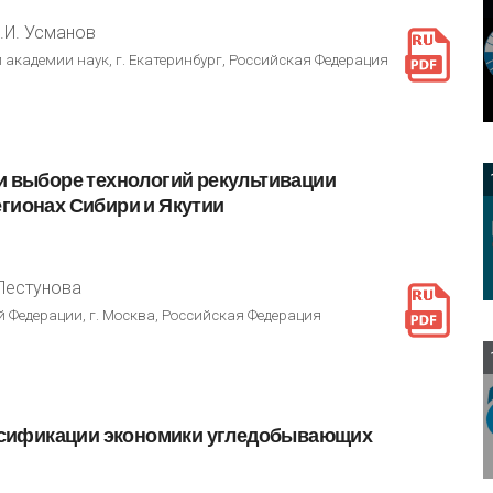
А.И. Усманов
 академии наук, г. Екатеринбург, Российская Федерация
и
выборе
технологий
рекультивации
егионах
Сибири
и
Якутии
 Пестунова
 Федерации, г. Москва, Российская Федерация
сификации
экономики
угледобывающих