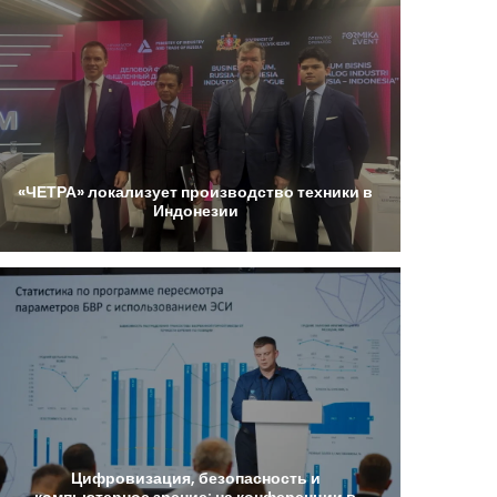
«ЧЕТРА»
локализует
производство
техники
в
Индонезии
Цифровизация,
безопасность
и
компьютерное
зрение:
на
конференции
в