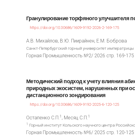
Гранулирование
торфяного
улучшителя
п
https://doi.org/10.30686/1609-9192-2026-2-169-175
А.В. Михайлов, В.Ю. Пиирайнен, Е.М. Боброва
Санкт-Петербургский горный университет императрицы Ек
Горная Промышленность №2/ 2026 стр. 169-175
Методический
подход
к
учету
влияния
аби
природных
экосистем,
нарушенных
при
о
дистанционного
зондирования
https://doi.org/10.30686/1609-9192-2025-6-120-125
1
1
Остапенко С.П.
, Месяц С.П.
1
Горный институт Кольского научного центра Российско
Горная Промышленность №6/ 2025 стр. 120-125