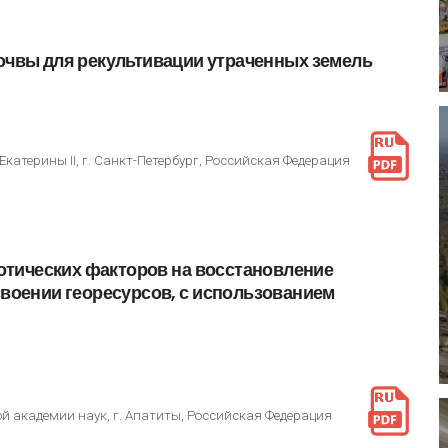
очвы
для
рекультивации
утраченных
земель
атерины II, г. Санкт-Петербург, Российская Федерация
отических
факторов
на
восстановление
своении
георесурсов,
с
использованием
й академии наук, г. Апатиты, Российская Федерация