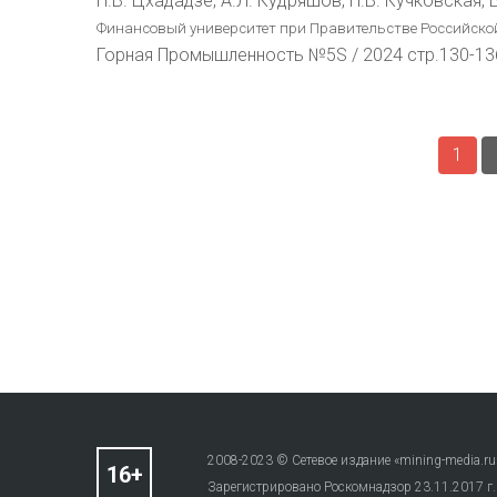
Н.В. Цхададзе, А.Л. Кудряшов, Н.В. Кучковская, 
Финансовый университет при Правительстве Российской
Горная Промышленность №5S / 2024 стр.130-13
1
2008-2023 © Сетевое издание «mining-media.ru
Зарегистрировано Роскомнадзор 23.11.2017 г