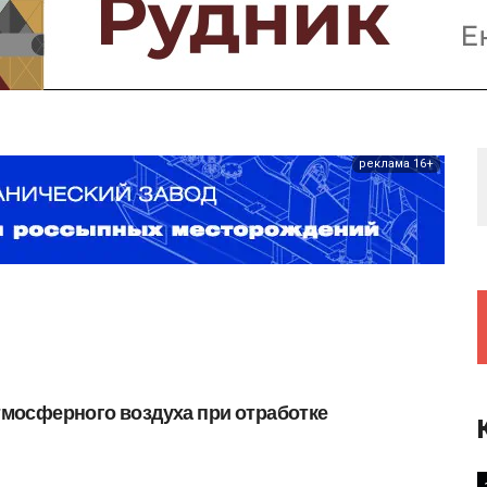
Предприятия и компании
Интервью
Выставки, Конференции
Женщины в горном деле
реклама 16+
тмосферного
воздуха
при
отработке