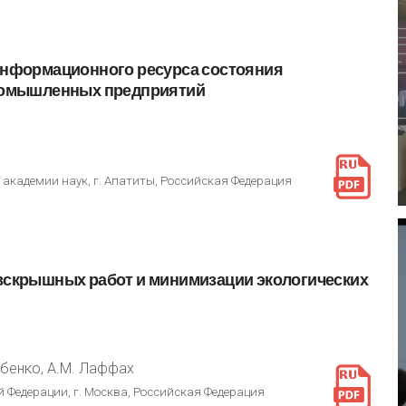
нформационного
ресурса
состояния
ромышленных
предприятий
 академии наук, г. Апатиты, Российская Федерация
вскрышных
работ
и
минимизации
экологических
Зубенко, А.М. Лаффах
 Федерации, г. Москва, Российская Федерация