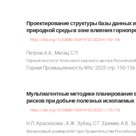
Проектирование
структуры
базы
данных
и
природной
среды
в
зоне
влияния
горноп
https://doi.org/10.30686/1609-9192-2025-6-150-156
Петров А.А., Месяц С.П.
Горный институт Кольского научного центра Российской
Горная Промышленность №6/ 2025 стр. 150-156
Мультиагентные
методики
планирования
рисков
при
добыче
полезных
ископаемых
https://doi.org/10.30686/1609-9192-2025-1-170-176
Н.Л. Красюкова , А.Ж. Зубец, С.Г. Еремин, А.В. 
Финансовый университет при Правительстве Российской