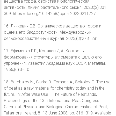
вещества торфа. свойства и биологическая
активность. Химия растительного сырья. 2023;(2):301–
309. https://doi.org/10.14258/jcprm.20230211727
16. Линкевич Е.В. Органическое вещество торфа и
оценка его биодоступности. Международный
сельскохозяйственный журнал. 2023;(3):278–281.
17. Ефименко Г.Г., Ковалев Д.А. Контроль
формирования структуры агломерата с целью его
упрочнения. Известия Академии наук СССР. Металлы.
1966;(6):3–10.
18. Bambalov N., Clarke D., Tomson A., Sokolov G. The use
of peat as a raw material for chemistry today and in the
future. In: After Wise Use – The Future of Peatlands,
Proceedings of the 13th International Peat Congress:
Chemical, Physical and Biological Characteristics of Peat,
Tullamore, Ireland, 8–13 June 2008, pp. 316–319. Available