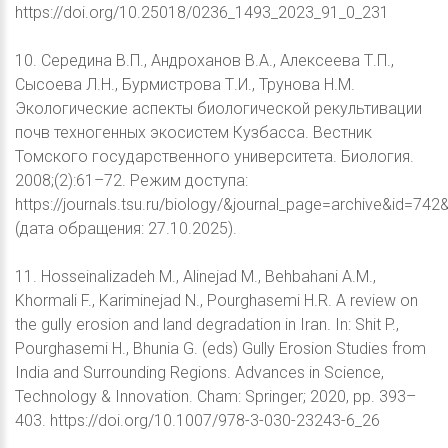
https://doi.org/10.25018/0236_1493_2023_91_0_231
10. Середина В.П., Андроханов В.А., Алексеева Т.П.,
Сысоева Л.Н., Бурмистрова Т.И., Трунова Н.М.
Экологические аспекты биологической рекультивации
почв техногенных экосистем Кузбасса. Вестник
Томского государственного университета. Биология.
2008;(2):61–72. Режим доступа:
https://journals.tsu.ru/biology/&journal_page=archive&id=742
(дата обращения: 27.10.2025).
11. Hosseinalizadeh M., Alinejad M., Behbahani A.M.,
Khormali F., Kariminejad N., Pourghasemi H.R. A review on
the gully erosion and land degradation in Iran. In: Shit P.,
Pourghasemi H., Bhunia G. (eds) Gully Erosion Studies from
India and Surrounding Regions. Advances in Science,
Technology & Innovation. Cham: Springer; 2020, pp. 393–
403. https://doi.org/10.1007/978-3-030-23243-6_26