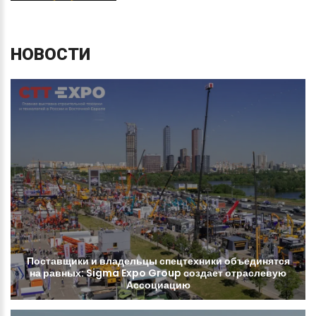
НОВОСТИ
Поставщики
и
владельцы
спецтехники
объединятся
на
равных:
Sigma
Expo
Group
создает
отраслевую
Ассоциацию