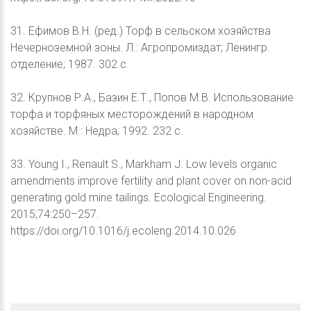
31. Ефимов В.Н. (ред.) Торф в сельском хозяйства
Нечерноземной зоны. Л.: Агропромиздат; Ленингр.
отделение; 1987. 302 с.
32. Крупнов Р.А., Базин Е.Т., Попов М.В. Использование
торфа и торфяных месторождений в народном
хозяйстве. М.: Недра; 1992. 232 с.
33. Young I., Renault S., Markham J. Low levels organic
amendments improve fertility and plant cover on non-acid
generating gold mine tailings. Ecological Engineering.
2015;74:250–257.
https://doi.org/10.1016/j.ecoleng.2014.10.026