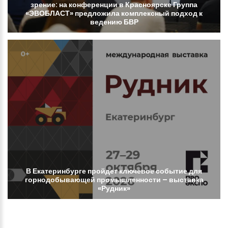
зрение:
на
конференции
в
Красноярске
Группа
«ЭВОБЛАСТ»
предложила
комплексный
подход
к
ведению
БВР
В
Екатеринбурге
пройдет
ключевое
событие
для
горнодобывающей
промышленности
–
выставка
«Рудник»