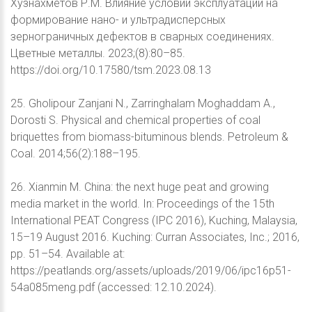
Хузнахметов Р.М. Влияние условий эксплуатации на
формирование нано- и ультрадисперсных
зернограничных дефектов в сварных соединениях.
Цветные металлы. 2023;(8):80–85.
https://doi.org/10.17580/tsm.2023.08.13
25. Gholipour Zanjani N., Zarringhalam Moghaddam A.,
Dorosti S. Physical and chemical properties of coal
briquettes from biomass-bituminous blends. Petroleum &
Coal. 2014;56(2):188–195.
26. Xianmin M. China: the next huge peat and growing
media market in the world. In: Proceedings of the 15th
International PEAT Congress (IPC 2016), Kuching, Malaysia,
15–19 August 2016. Kuching: Curran Associates, Inc.; 2016,
pp. 51–54. Available at:
https://peatlands.org/assets/uploads/2019/06/ipc16p51-
54a085meng.pdf (accessed: 12.10.2024).