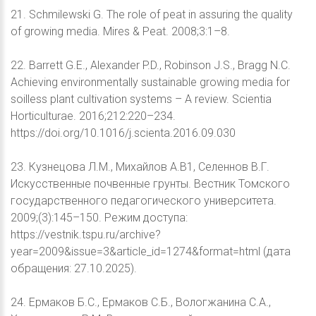
21. Schmilewski G. The role of peat in assuring the quality
of growing media. Mires & Peat. 2008;3:1–8.
22. Barrett G.E., Alexander P.D., Robinson J.S., Bragg N.C.
Achieving environmentally sustainable growing media for
soilless plant cultivation systems – A review. Scientia
Horticulturae. 2016;212:220–234.
https://doi.org/10.1016/j.scienta.2016.09.030
23. Кузнецова Л.М., Михайлов А.В1, Селеннов В.Г.
Искусственные почвенные грунты. Вестник Томского
государственного педагогического университета.
2009;(3):145–150. Режим доступа:
https://vestnik.tspu.ru/archive?
year=2009&issue=3&article_id=1274&format=html (дата
обращения: 27.10.2025).
24. Ермаков Б.С., Ермаков С.Б., Вологжанина С.А.,