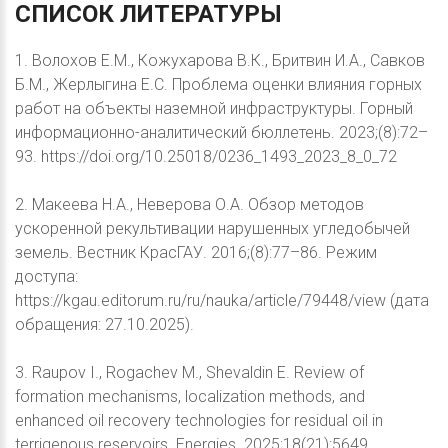
СПИСОК
ЛИТЕРАТУРЫ
1. Волохов Е.М., Кожухарова В.К., Бритвин И.А., Савков
Б.М., Жерлыгина Е.С. Проблема оценки влияния горных
работ на объекты наземной инфраструктуры. Горный
информационно-аналитический бюллетень. 2023;(8):72–
93. https://doi.org/10.25018/0236_1493_2023_8_0_72
2. Макеева Н.А., Неверова О.А. Обзор методов
ускоренной рекультивации нарушенных угледобычей
земель. Вестник КрасГАУ. 2016;(8):77–86. Режим
доступа:
https://kgau.editorum.ru/ru/nauka/article/79448/view (дата
обращения: 27.10.2025).
3. Raupov I., Rogachev M., Shevaldin E. Review of
formation mechanisms, localization methods, and
enhanced oil recovery technologies for residual oil in
terrigenous reservoirs. Energies. 2025;18(21):5649.