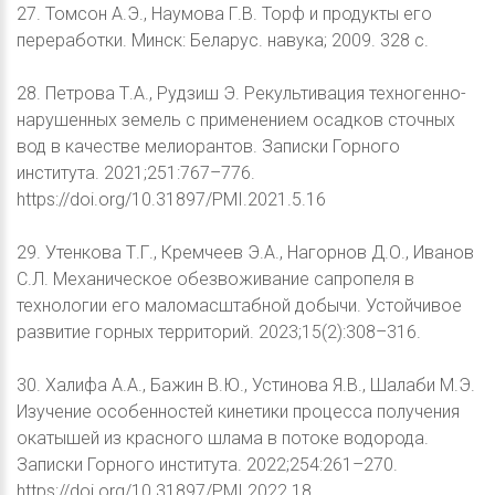
27. Томсон А.Э., Наумова Г.В. Торф и продукты его
переработки. Минск: Беларус. навука; 2009. 328 с.
28. Петрова Т.А., Рудзиш Э. Рекультивация техногенно-
нарушенных земель с применением осадков сточных
вод в качестве мелиорантов. Записки Горного
института. 2021;251:767–776.
https://doi.org/10.31897/PMI.2021.5.16
29. Утенкова Т.Г., Кремчеев Э.А., Нагорнов Д.О., Иванов
С.Л. Механическое обезвоживание сапропеля в
технологии его маломасштабной добычи. Устойчивое
развитие горных территорий. 2023;15(2):308–316.
30. Халифа А.А., Бажин В.Ю., Устинова Я.В., Шалаби М.Э.
Изучение особенностей кинетики процесса получения
окатышей из красного шлама в потоке водорода.
Записки Горного института. 2022;254:261–270.
https://doi.org/10.31897/PMI.2022.18