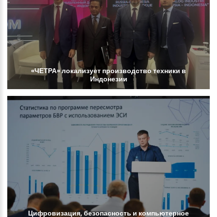
«ЧЕТРА»
локализует
производство
техники
в
Индонезии
Цифровизация,
безопасность
и
компьютерное