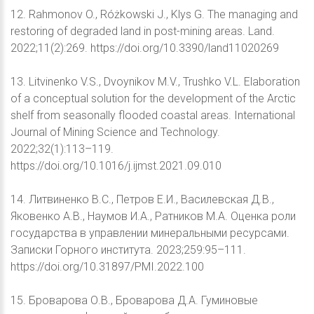
12. Rahmonov O., Różkowski J., Klys G. The managing and
restoring of degraded land in post-mining areas. Land.
2022;11(2):269. https://doi.org/10.3390/land11020269
13. Litvinenko V.S., Dvoynikov M.V., Trushko V.L. Elaboration
of a conceptual solution for the development of the Arctic
shelf from seasonally flooded coastal areas. International
Journal of Mining Science and Technology.
2022;32(1):113–119.
https://doi.org/10.1016/j.ijmst.2021.09.010
14. Литвиненко В.С., Петров Е.И., Василевская Д.В.,
Яковенко А.В., Наумов И.А., Ратников М.А. Оценка роли
государства в управлении минеральными ресурсами.
Записки Горного института. 2023;259:95–111.
https://doi.org/10.31897/PMI.2022.100
15. Броварова О.В., Броварова Д.А. Гуминовые