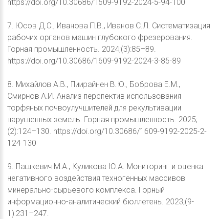
https://doi.org/10.30686/1609-9192-2024-5-94-100
7. Юсов Д.С., Иванова П.В., Иванов С.Л. Систематизация
рабочих органов машин глубокого фрезерования.
Горная промышленность. 2024;(3):85–89.
https://doi.org/10.30686/1609-9192-2024-3-85-89
8. Михайлов А.В., Пиирайнен В.Ю., Боброва Е.М.,
Смирнов А.И. Анализ перспектив использования
торфяных почвоулучшителей для рекультивации
нарушенных земель. Горная промышленность. 2025;
(2):124–130. https://doi.org/10.30686/1609-9192-2025-2-
124-130
9. Пашкевич М.А., Куликова Ю.А. Мониторинг и оценка
негативного воздействия техногенных массивов
минерально-сырьевого комплекса. Горный
информационно-аналитический бюллетень. 2023;(9-
1):231–247.