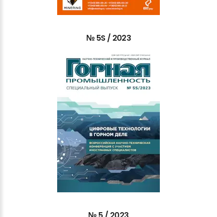
№
5S
/
2023
№
5
/
2023