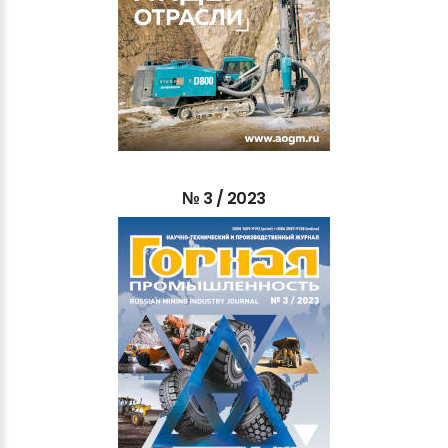
№
3
/
2023