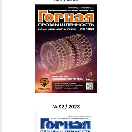
№
S2
/
2023