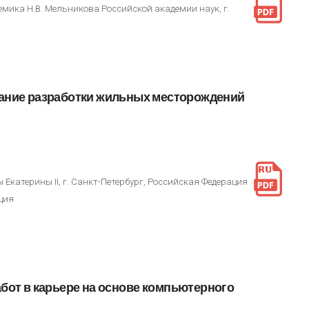
мика Н.В. Мельникова Российской академии наук, г.
ание
разработки
жильных
месторождений
катерины II, г. Санкт-Петербург, Российская Федерация
ция
абот
в
карьере
на
основе
компьютерного