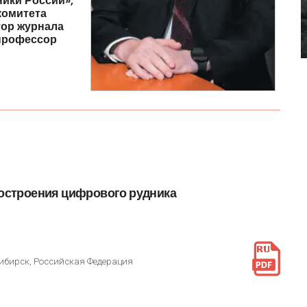
ники
России»,
комитета
тор
журнала
профессор
остроения
цифрового
рудника
ибирск, Российская Федерация