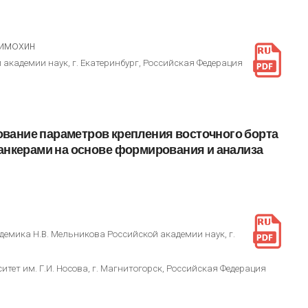
Тимохин
 академии наук, г. Екатеринбург, Российская Федерация
ование
параметров
крепления
восточного
борта
анкерами
на
основе
формирования
и
анализа
демика Н.В. Мельникова Российской академии наук, г.
ет им. Г.И. Носова, г. Магнитогорск, Российская Федерация