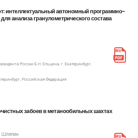
т:
интеллектуальный
автономный
программно-
для
анализа
гранулометрического
состава
идента России Б.Н. Ельцина, г. Екатеринбург,
атеринбург, Российская Федерация
очистных
забоев
в
метанообильных
шахтах
. Шляпин