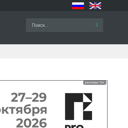
Искать...
реклама 16+