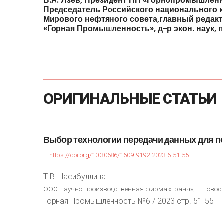
В.А.
Язев,
Президент
НП
«Горнопромышлен
Председатель
Российского
национального
Мирового
нефтяного
совета,главный
редак
«Горная
Промышленность»,
д-р
экон.
наук,
ОРИГИНАЛЬНЫЕ
СТАТЬИ
Выбор
технологии
передачи
данных
для
п
https://doi.org/10.30686/1609-9192-2023-6-51-55
Т.В. Насибуллина
ООО Научно-производственная фирма «Гранч», г. Новос
Горная Промышленность №6 / 2023 стр. 51-55