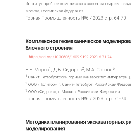
Институт проблем комплексного освоения недр им. акаде
Москва, Российская Федерация
Горная Промышленность №6 / 2023 стр. 64-70
Комплексное
геомеханическое
моделиров
блочного
строения
https://doi.org/10.30686/1609-9192-2023-6-71-74
1
2
3
Н.Е. Мороз
, Д.В. Сидоров
, М.А. Соннов
1
Санкт-Петербургский горный университет императрицы Е
2
ООО «Полигор», г. Санкт-Петербург, Российская Федера
3
ООО «Фидесис», г. Москва, Российская Федерация
Горная Промышленность №6 / 2023 стр. 71-74
Методика
планирования
экскаваторных
р
моделирования