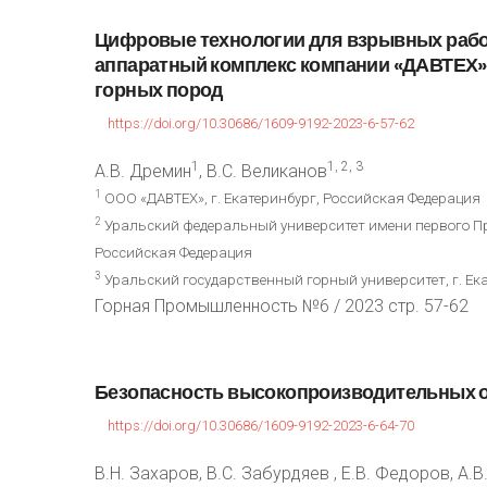
Цифровые
технологии
для
взрывных
рабо
аппаратный
комплекс
компании
«ДАВТЕХ»
горных
пород
https://doi.org/10.30686/1609-9192-2023-6-57-62
1
1, 2, 3
А.В. Дремин
, В.С. Великанов
1
ООО «ДАВТЕХ», г. Екатеринбург, Российская Федерация
2
Уральский федеральный университет имени первого През
Российская Федерация
3
Уральский государственный горный университет, г. Ек
Горная Промышленность №6 / 2023 стр. 57-62
Безопасность
высокопроизводительных
https://doi.org/10.30686/1609-9192-2023-6-64-70
В.Н. Захаров, В.С. Забурдяев , Е.В. Федоров, А.В