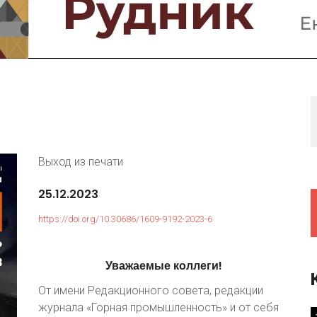
Предприятия и компании
Интервью
Выставки, Конференции
Женщины в горном деле
Выход из печати
25.12.2023
https://doi.org/10.30686/1609-9192-2023-6
Уважаемые
коллеги!
От имени Редакционного совета, редакции
журнала «Горная промышленность» и от себя