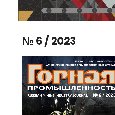
№
6
/
2023