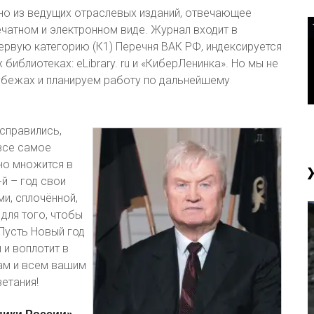
но из ведущих отраслевых изданий, отвечающее
чатном и электронном виде. Журнал входит в
рвую категорию (К1) Перечня ВАК РФ, индексируется
библиотеках: eLibrary. ru и «КиберЛенинка». Но мы не
убежах и планируем работу по дальнейшему
справились,
 все самое
но множится в
й – год свои
ми, сплочённой,
для того, чтобы
 Пусть Новый год
 и воплотит в
ам и всем вашим
ветания!