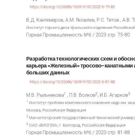
https://doi.org/10.30686/1609-9192-2023-6-75-80
В.Д. Кантемиров, А.М. Яковлев, Р.С. Титов , А.В. 
Институт горного дела Уральского отделения Российской
Горная Промышленность №6 / 2023 стр. 75-80
Разработка
технологических
схем
и
обосн
карьера
«Железный»
тросово-канатными
больших
данных
https://doi.org/10.30686/1609-9192-2023-6-81-88
1
2
3
М.В. Рыльникова
, П.В. Волков
, И.Б. Агарков
1
Институт проблем комплексного освоения недр им. ака
Москва, Российская Федерация
2
Магнитогорский государственный технический университ
3
ОАО «ВИОГЕМ», г. Белгород, Российская Федерация
Горная Промышленность №6 / 2023 стр. 81-88