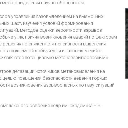
в метановыделения научно обоснованы.
одов управления газовыделением на выемочных
ных шахт, изучения условий формирования
ситуаций, методов оценки вероятности взрывов
быче угля, причин возникновения аварий по факторам
ие решения по снижению интенсивности выделения
роста подземной добычи угля и газовыделений в
РФ являются потенциально метановзрывоопасными.
тров дегазации источников метановыделения на
с целью повышения безопасности ведения горных
ости возникновения взрывоопасных по газу ситуаций
омплексного освоения недр им. академика Н.В.