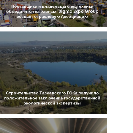
Поставщики
и
владельцы
спецтехники
объединятся
на
равных:
Sigma
Expo
Group
создает
отраслевую
Ассоциацию
Строительство
Тасеевского
ГОКа
получило
положительное
заключение
государственной
экологической
экспертизы