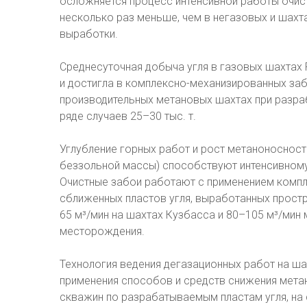
осложняется процесс интенсивной работы очист
несколько раз меньше, чем в негазовых и шахт
выработки.
Среднесуточная добыча угля в газовых шахтах 
и достигла в комплексно-механизированных забоя
производительных метановых шахтах при разраб
ряде случаев 25–30 тыс. т.
Углубление горных работ и рост метаноносности 
беззольной массы) способствуют интенсивному
Очистные забои работают с применением компл
сближенных пластов угля, выработанных прост
65 м³/мин на шахтах Кузбасса и 80–105 м³/мин
месторождения.
Технология ведения дегазационных работ на ш
применения способов и средств снижения мета
скважин по разрабатываемым пластам угля, на