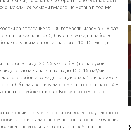
ной техники, показатели которой в газовых шахтах в
ах с низкими объемами выделения метана в горные
России за последние 25–30 лет увеличилась в 7–8 раз
х на тонких пластах 5,0 тыс. т в сутки, в наиболее
отке средней мощности пластов – 10–15 тыс. т, в
пластов угля до 20–25 м³/т с.б.м. (тонна сухой
 выделению метана в шахтах до 150–165 м³/мин.
екса способов и схем дегазации разрабатываемых и
ранств. Объёмы каптируемого метана составляют 60–
 метана на глубоких шахтах Воркутского угольного
ахтах России определена опытом более полувекового
нообильности выемочных участков на основе бурения
 сближенные угольные пласты, в выработанные