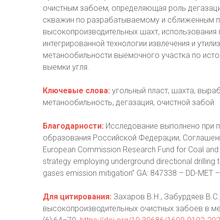
очистным забоем, определяющая роль дегазаци
скважин по разрабатываемому и сближенным пл
высокопроизводительных шахт, использования
интегрированной технологии извлечения и утил
метанообильности выемочного участка по исто
выемки угля.
Ключевые слова:
угольный пласт, шахта, выраб
метанообильность, дегазация, очистной забой
Благодарности:
Исследование выполнено при п
образования Российской Федерации, Соглашение
European Commission Research Fund for Coal and 
strategy employing underground directional drilling
gases emission mitigation” GA: 847338 – DD-MET
Для цитирования:
Захаров В.Н., Забурдяев В.С.
высокопроизводительных очистных забоев в ме