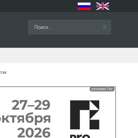
Искать...
хтах
реклама 16+