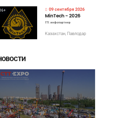
09 сентября 2026
16+
MinTech
-
2026
ГП:
инфопартнер
Казахстан, Павлодар
НОВОСТИ