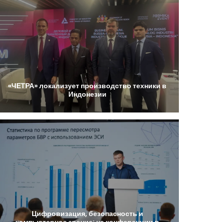
«ЧЕТРА»
локализует
производство
техники
в
Индонезии
Цифровизация,
безопасность
и
компьютерное
зрение:
на
конференции
в