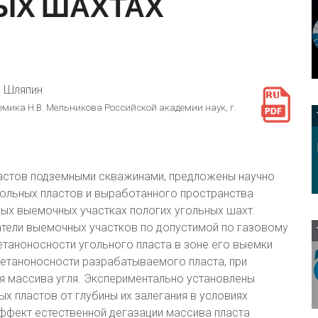
ЫХ
ШАХТАХ
. Шляпин
мика Н.В. Мельникова Российской академии наук, г.
астов подземными скважинами, предложены научно
ольных пластов и выработанного пространства
ых выемочных участках пологих угольных шахт.
тели выемочных участков по допустимой по газовому
таноносности угольного пласта в зоне его выемки
етаноносности разрабатываемого пласта, при
я массива угля. Экспериментально установлены
х пластов от глубины их залегания в условиях
ффект естественной дегазации массива пласта