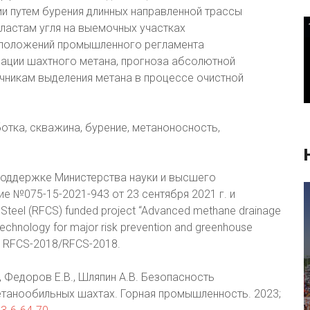
и путем бурения длинных направленной трассы
астам угля на выемочных участках
 положений промышленного регламента
изации шахтного метана, прогноза абсолютной
чникам выделения метана в процессе очистной
отка, скважина, бурение, метаноносность,
оддержке Министерства науки и высшего
 №075-15-2021-943 от 23 сентября 2021 г. и
Steel (RFCS) funded project “Advanced methane drainage
 technology for major risk prevention and greenhouse
 – RFCS-2018/RFCS-2018.
, Федоров Е.В., Шляпин А.В. Безопасность
танообильных шахтах. Горная промышленность. 2023;