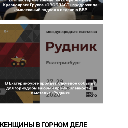
Красноярске
Группа
«ЭВОБЛАСТ»
предложила
комплексный
подход
к
ведению
БВР
В
Екатеринбурге
пройдет
ключевое
событие
для
горнодобывающей
промышленности
–
выставка
«Рудник»
ЖЕНЩИНЫ
В
ГОРНОМ
ДЕЛЕ