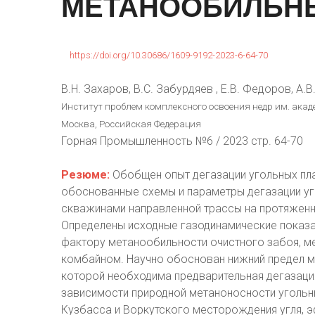
МЕТАНООБИЛЬН
https://doi.org/10.30686/1609-9192-2023-6-64-70
В.Н. Захаров, В.С. Забурдяев , Е.В. Федоров, А.В
Институт проблем комплексного освоения недр им. акаде
Москва, Российская Федерация
Горная Промышленность №6 / 2023 стр. 64-70
Резюме:
Обобщен опыт дегазации угольных пл
обоснованные схемы и параметры дегазации уг
скважинами направленной трассы на протяженн
Определены исходные газодинамические показа
фактору метанообильности очистного забоя, ме
комбайном. Научно обоснован нижний предел м
которой необходима предварительная дегазаци
зависимости природной метаноносности угольны
Кузбасса и Воркутского месторождения угля, э