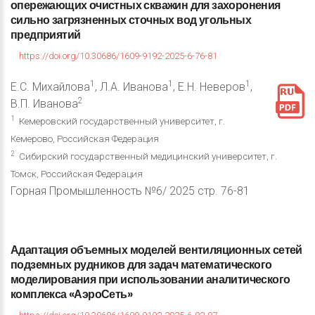
опережающих
очистных
скважин
для
захоронения
сильно
загрязненных
сточных
вод
угольных
предприятий
https://doi.org/10.30686/1609-9192-2025-6-76-81
1
1
1
Е.С. Михайлова
, Л.А. Иванова
, Е.Н. Неверов
,
2
В.П. Иванова
1
Кемеровский государственный университет, г.
Кемерово, Российская Федерация
2
Сибирский государственный медицинский университет, г.
Томск, Российская Федерация
Горная Промышленность №6/ 2025 стр. 76-81
Адаптация
объемных
моделей
вентиляционных
сетей
подземных
рудников
для
задач
математического
моделирования
при
использовании
аналитического
комплекса
«АэроСеть»