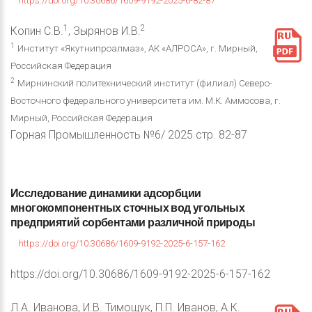
https://doi.org/10.30686/1609-9192-2025-6-82-87
1
2
Копин С.В.
, Зырянов И.В.
1
Институт «Якутнипроалмаз», АК «АЛРОСА», г. Мирный,
Российская Федерация
2
Мирнинский политехнический институт (филиал) Северо-
Восточного федерального университета им. М.К. Аммосова, г.
Мирный, Российская Федерация
Горная Промышленность №6/ 2025 стр. 82-87
Исследование
динамики
адсорбции
многокомпонентных
сточных
вод
угольных
предприятий
сорбентами
различной
природы
https://doi.org/10.30686/1609-9192-2025-6-157-162
https://doi.org/10.30686/1609-9192-2025-6-157-162
Л.А. Иванова, И.В. Тимощук, П.П. Иванов, А.К.