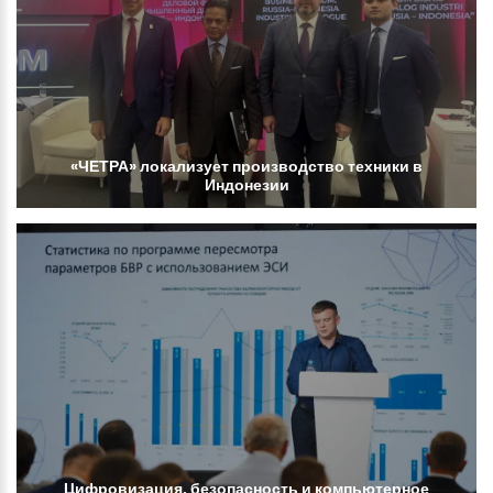
«ЧЕТРА»
локализует
производство
техники
в
Индонезии
Цифровизация,
безопасность
и
компьютерное