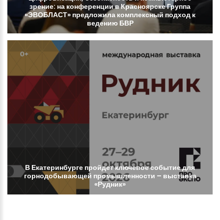
зрение:
на
конференции
в
Красноярске
Группа
«ЭВОБЛАСТ»
предложила
комплексный
подход
к
ведению
БВР
В
Екатеринбурге
пройдет
ключевое
событие
для
горнодобывающей
промышленности
–
выставка
«Рудник»