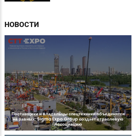
НОВОСТИ
Поставщики
и
владельцы
спецтехники
объединятся
на
равных:
Sigma
Expo
Group
создает
отраслевую
Ассоциацию