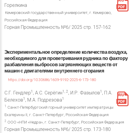
Горелкина
Кемеровский государственный университет, г. Кемерово,
Российская Федерация
Горная Промышленность №6/ 2025 стр. 157-162
Экспериментальное
определение
количества
воздуха,
необходимого
для
проветривания
рудника
по
фактору
разбавления
выбросов
загрязняющих
веществ
от
машин
с
двигателями
внутреннего
сгорания
https://doi.org/10.30686/1609-9192-2025-6-173-180
1
1, 2
1
С.Г. Гендлер
, А.С. Серёгин
, И.Р. Фазылов
, П.А.
1
1
Белехов
, М.А. Подрезова
1
Санкт-Петербургский горный университет императрицы
Екатерины II, г. Санкт-Петербург, Российская Федерация
2
ООО «НПИ «Недра», г. Санкт-Петербург, Российская Федерация
Горная Промышленность №6/ 2025 стр. 173-180