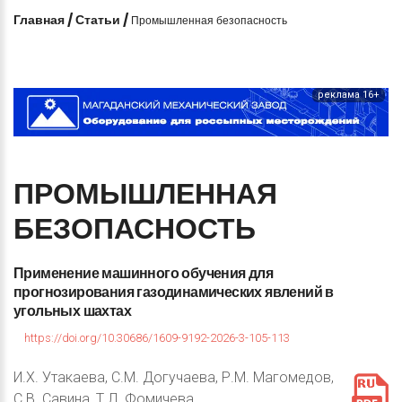
Главная
/
Статьи
/
Промышленная безопасность
реклама 16+
ПРОМЫШЛЕННАЯ
БЕЗОПАСНОСТЬ
Применение
машинного
обучения
для
прогнозирования
газодинамических
явлений
в
угольных
шахтах
https://doi.org/10.30686/1609-9192-2026-3-105-113
И.Х. Утакаева, С.М. Догучаева, Р.М. Магомедов,
С.В. Савина, Т.Л. Фомичева