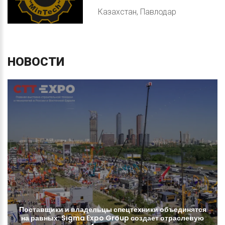
Казахстан, Павлодар
НОВОСТИ
Поставщики
и
владельцы
спецтехники
объединятся
на
равных:
Sigma
Expo
Group
создает
отраслевую