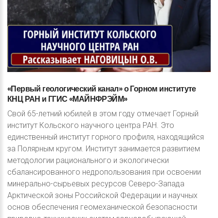
«Первый
геологический
канал»
о
Горном
институте
КНЦ
РАН
и
ГГИС
«МАЙНФРЭЙМ»
Свой 65-летний юбилей в этом году отмечает Горный
институт Кольского научного центра РАН. Это
единственный институт горного профиля, находящийся
за Полярным кругом. Институт занимается развитием
методологии рационального и экологически
сбалансированного недропользования при освоении
минерально-сырьевых ресурсов Северо-Запада
Арктической зоны Российской Федерации и научных
основ обеспечения геомеханической безопасности