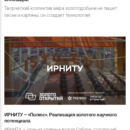
Творческий коллектив мира золотодобычи не пишет
песни и картины, он создает технологии!
ИРНИТУ
–
«Полюс».
Реализация
золотого
научного
потенциала
ИРНИТУ – один из главных вузов Сибири, готовящий