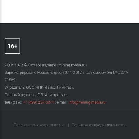
2008-2023 © Сетевое издание «mining-media.ru»
Зарегистрировано Роскомнадзор 23.11.2017 г. за номером Эл № ФС77-
71589
Учредитель: ООО НПК «Гемос Лимитед»,
Главный редактор: Е.В. Анистратова,
тел./факс:
+7 (499) 237-03-11
; e-mail:
info@mining-media.ru
Пользовательское соглашение
|
Политика конфиденциальности