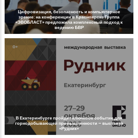
Цифровизация,
безопасность
и
компьютерное
зрение:
на
конференции
в
Красноярске
Группа
«ЭВОБЛАСТ»
предложила
комплексный
подход
к
ведению
БВР
В
Екатеринбурге
пройдет
ключевое
событие
для
горнодобывающей
промышленности
–
выставка
«Рудник»