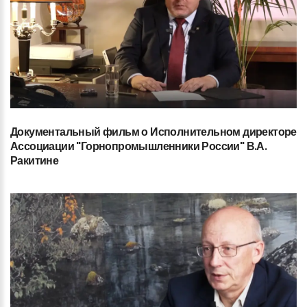
Документальный
фильм
о
Исполнительном
директоре
Ассоциации
"Горнопромышленники
России"
В.А.
Ракитине