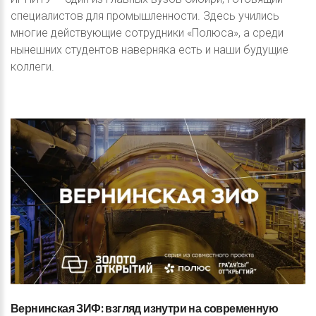
специалистов для промышленности. Здесь учились
многие действующие сотрудники «Полюса», а среди
нынешних студентов наверняка есть и наши будущие
коллеги.
Вернинская
ЗИФ:
взгляд
изнутри
на
современную