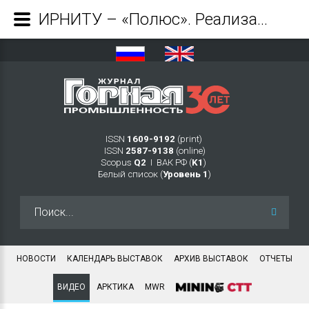
ИРНИТУ – «Полюс». Реализация золотого научного потенциала - Журнал Горная промышленность
ISSN
1609-9192
(print)
ISSN
2587-9138
(online)
Scopus
Q2
Ι ВАК РФ (
K1
)
Белый список (
Уровень 1
)
Искать...
НОВОСТИ
КАЛЕНДАРЬ ВЫСТАВОК
АРХИВ ВЫСТАВОК
ОТЧЕТЫ
ВИДЕО
АРКТИКА
MWR