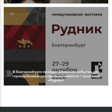
В
Екатеринбурге
пройдет
ключевое
событие
для
горнодобывающей
промышленности
–
выставка
«Рудник»