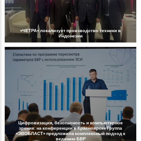
«ЧЕТРА»
локализует
производство
техники
в
Индонезии
Цифровизация,
безопасность
и
компьютерное
зрение:
на
конференции
в
Красноярске
Группа
«ЭВОБЛАСТ»
предложила
комплексный
подход
к
ведению
БВР