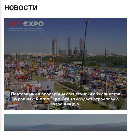
НОВОСТИ
Поставщики
и
владельцы
спецтехники
объединятся
на
равных:
Sigma
Expo
Group
создает
отраслевую
Ассоциацию