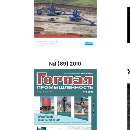
№1
(89)
2010