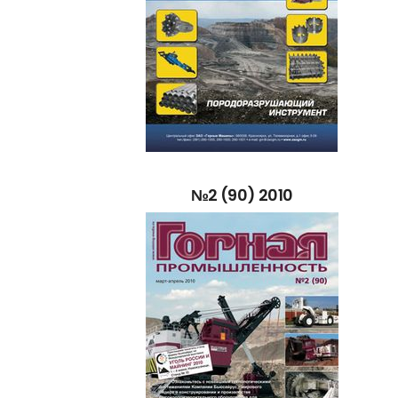
№2
(90)
2010