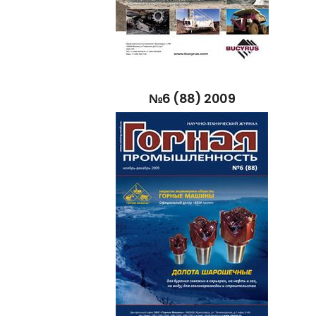
№6
(88)
2009