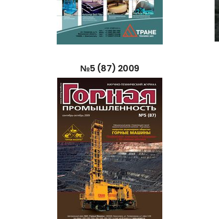
№5
(87)
2009