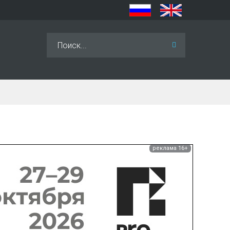
Искать...
реклама 16+