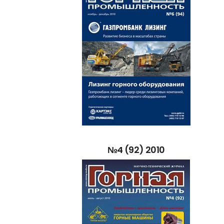
№4
(92)
2010