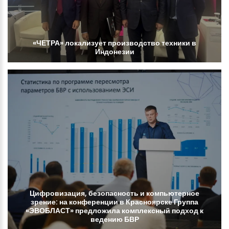
«ЧЕТРА»
локализует
производство
техники
в
Индонезии
Цифровизация,
безопасность
и
компьютерное
зрение:
на
конференции
в
Красноярске
Группа
«ЭВОБЛАСТ»
предложила
комплексный
подход
к
ведению
БВР