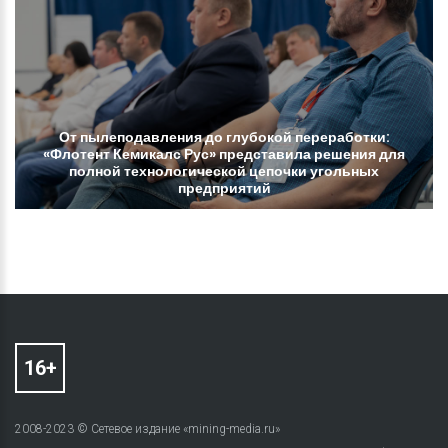
От
пылеподавления
до
глубокой
переработки:
«Флотент
Кемикалс
Рус»
представила
решения
для
полной
технологической
цепочки
угольных
предприятий
2008-2023 © Сетевое издание «mining-media.ru»