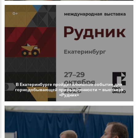
В
Екатеринбурге
пройдет
ключевое
событие
для
горнодобывающей
промышленности
–
выставка
«Рудник»