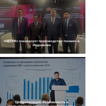
«ЧЕТРА»
локализует
производство
техники
в
Индонезии
Цифровизация,
безопасность
и
компьютерное
зрение:
на
конференции
в