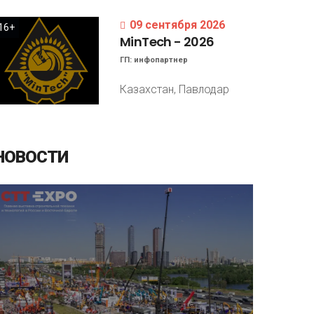
09 сентября 2026
16+
MinTech
-
2026
ГП:
инфопартнер
Казахстан, Павлодар
НОВОСТИ