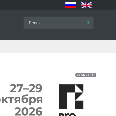
Искать...
реклама 16+