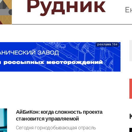
Предприятия и компании
Интервью
Выставки, Конференции
Женщины в горном деле
реклама 16+
АйБиКон:
когда
сложность
проекта
становится
управляемой
Сегодня горнодобывающая отрасль