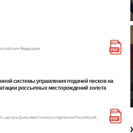
Российская Федерация
анной
системы
управления
подачей
песков
на
атации
россыпных
месторождений
золота
го центра Дальневосточного отделения Российской