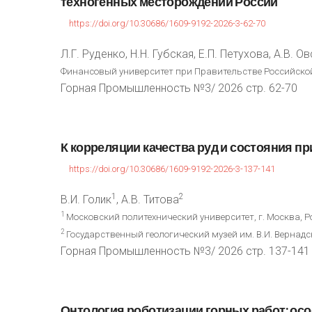
техногенных
месторождений
России
https://doi.org/10.30686/1609-9192-2026-3-62-70
Л.Г. Руденко, Н.Н. Губская, Е.П. Петухова, А.В. О
Финансовый университет при Правительстве Российской
Горная Промышленность №3/ 2026 стр. 62-70
К
корреляции
качества
руд
и
состояния
пр
https://doi.org/10.30686/1609-9192-2026-3-137-141
1
2
В.И. Голик
, А.В. Титова
1
Московский политехнический университет, г. Москва, 
2
Государственный геологический музей им. В.И. Вернадс
Горная Промышленность №3/ 2026 стр. 137-141
Онтология
роботизации
горных
работ:
осо