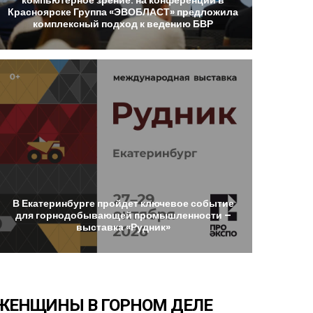
Красноярске
Группа
«ЭВОБЛАСТ»
предложила
комплексный
подход
к
ведению
БВР
В
Екатеринбурге
пройдет
ключевое
событие
для
горнодобывающей
промышленности
–
выставка
«Рудник»
ЖЕНЩИНЫ
В
ГОРНОМ
ДЕЛЕ