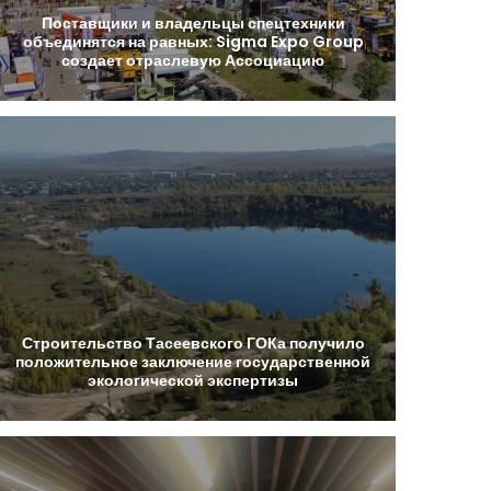
Поставщики
и
владельцы
спецтехники
объединятся
на
равных:
Sigma
Expo
Group
создает
отраслевую
Ассоциацию
Строительство
Тасеевского
ГОКа
получило
положительное
заключение
государственной
экологической
экспертизы