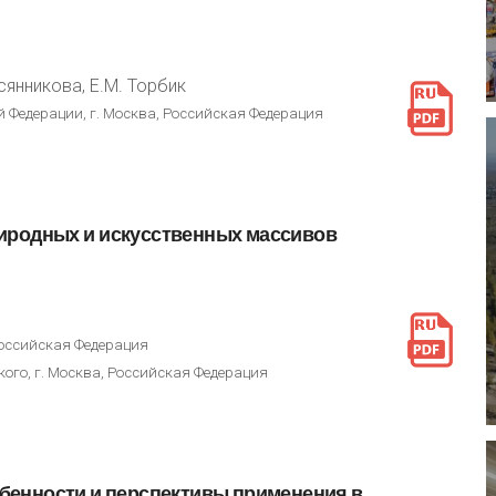
всянникова, Е.М. Торбик
 Федерации, г. Москва, Российская Федерация
иродных
и
искусственных
массивов
Российская Федерация
кого, г. Москва, Российская Федерация
бенности
и
перспективы
применения
в