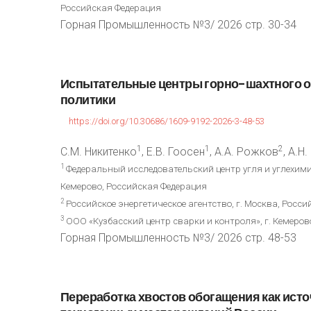
Российская Федерация
Горная Промышленность №3/ 2026 стр. 30-34
Испытательные
центры
горно-шахтного
о
политики
https://doi.org/10.30686/1609-9192-2026-3-48-53
1
1
2
С.М. Никитенко
, Е.В. Гоосен
, А.А. Рожков
, А.Н
1
Федеральный исследовательский центр угля и углехими
Кемерово, Российская Федерация
2
Российское энергетическое агентство, г. Москва, Росс
3
ООО «Кузбасский центр сварки и контроля», г. Кемеров
Горная Промышленность №3/ 2026 стр. 48-53
Переработка
хвостов
обогащения
как
исто