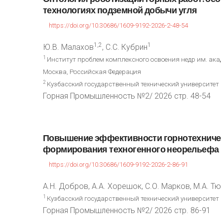
технологиях
подземной
добычи
угля
https://doi.org/10.30686/1609-9192-2026-2-48-54
1,2
1
Ю.В. Малахов
, С.С. Кубрин
1
Институт проблем комплексного освоения недр им. ака
Москва, Российская Федерация
2
Кузбасский государственный технический университет и
Горная Промышленность №2/ 2026 стр. 48-54
Повышение
эффективности
горнотехниче
формирования
техногенного
неорельефа
https://doi.org/10.30686/1609-9192-2026-2-86-91
А.Н. Добров, А.А. Хорешок, С.О. Марков, М.А. Т
1
Кузбасский государственный технический университет и
Горная Промышленность №2/ 2026 стр. 86-91