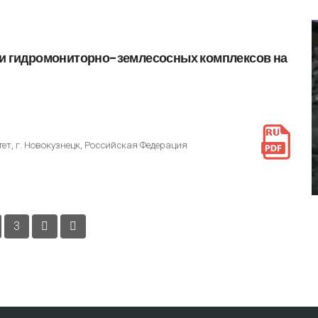
и
гидромониторно-землесосных
комплексов
на
т, г. Новокузнецк, Российская Федерация
3