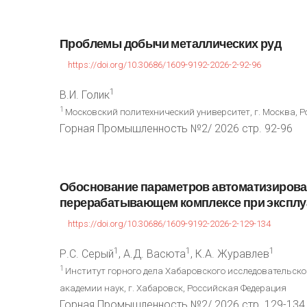
Проблемы
добычи
металлических
руд
https://doi.org/10.30686/1609-9192-2026-2-92-96
1
В.И. Голик
1
Московский политехнический университет, г. Москва, 
Горная Промышленность №2/ 2026 стр. 92-96
Обоснование
параметров
автоматизиров
перерабатывающем
комплексе
при
эксплу
https://doi.org/10.30686/1609-9192-2026-2-129-134
1
1
1
Р.С. Серый
, А.Д. Васюта
, К.А. Журавлев
1
Институт горного дела Хабаровского исследовательско
академии наук, г. Хабаровск, Российская Федерация
Горная Промышленность №2/ 2026 стр. 129-134