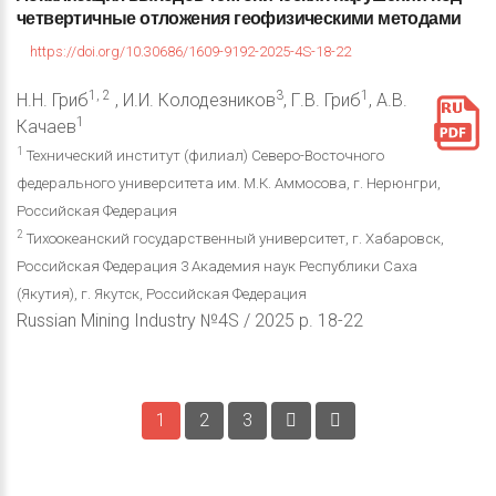
четвертичные
отложения
геофизическими
методами
https://doi.org/10.30686/1609-9192-2025-4S-18-22
1, 2
3
1
Н.Н. Гриб
, И.И. Колодезников
, Г.В. Гриб
, А.В.
1
Качаев
1
Технический институт (филиал) Северо-Восточного
федерального университета им. М.К. Аммосова, г. Нерюнгри,
Российская Федерация
2
Тихоокеанский государственный университет, г. Хабаровск,
Российская Федерация 3 Академия наук Республики Саха
(Якутия), г. Якутск, Российская Федерация
Russian Mining Industry №4S / 2025 p. 18-22
1
2
3