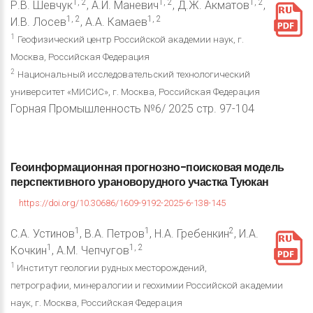
1, 2
1, 2
1, 2
Р.В. Шевчук
, А.И. Маневич
, Д.Ж. Акматов
,
1, 2
1, 2
И.В. Лосев
, А.А. Камаев
1
Геофизический центр Российской академии наук, г.
Москва, Российская Федерация
2
Национальный исследовательский технологический
университет «МИСИС», г. Москва, Российская Федерация
Горная Промышленность №6/ 2025 стр. 97-104
Геоинформационная
прогнозно-поисковая
модель
перспективного
урановорудного
участка
Туюкан
https://doi.org/10.30686/1609-9192-2025-6-138-145
1
1
2
С.А. Устинов
, В.А. Петров
, Н.А. Гребенкин
, И.А.
1
1, 2
Кочкин
, А.М. Чепчугов
1
Институт геологии рудных месторождений,
петрографии, минералогии и геохимии Российской академии
наук, г. Москва, Российская Федерация