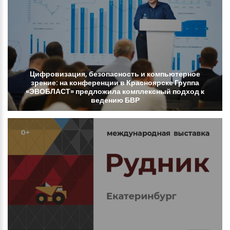
Цифровизация,
безопасность
и
компьютерное
зрение:
на
конференции
в
Красноярске
Группа
«ЭВОБЛАСТ»
предложила
комплексный
подход
к
ведению
БВР