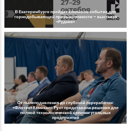
В
Екатеринбурге
пройдет
ключевое
событие
для
горнодобывающей
промышленности
–
выставка
«Рудник»
От
пылеподавления
до
глубокой
переработки:
«Флотент
Кемикалс
Рус»
представила
решения
для
полной
технологической
цепочки
угольных
предприятий