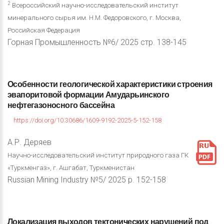
2
Всероссийский научно-исследовательский институт
минерального сырья им. Н.М. Федоровского, г. Москва,
Российская Федерация
Горная Промышленность №6/ 2025 стр. 138-145
Особенности
геологической
характеристики
строения
эвапоритовой
формации
Амударьинского
нефтегазоносного
бассейна
https://doi.org/10.30686/1609-9192-2025-5-152-158
А.Р. Деряев
Научно-исследовательский институт природного газа ГК
«Туркменгаз», г. Ашгабат, Туркменистан
Russian Mining Industry №5/ 2025 p. 152-158
Локализация
выходов
тектонических
нарушений
под