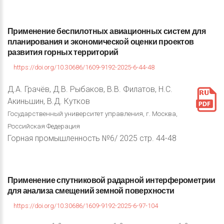
Применение
беспилотных
авиационных
систем
для
планирования
и
экономической
оценки
проектов
развития
горных
территорий
https://doi.org/10.30686/1609-9192-2025-6-44-48
Д.А. Грачёв, Д.В. Рыбаков, В.В. Филатов, Н.С.
Акиньшин, В.Д. Кутков
Государственный университет управления, г. Москва,
Российская Федерация
Горная промышленность №6/ 2025 стр. 44-48
Применение
спутниковой
радарной
интерферометрии
для
анализа
смещений
земной
поверхности
https://doi.org/10.30686/1609-9192-2025-6-97-104