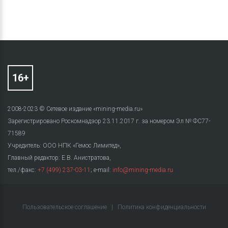
2008-2023 © Сетевое издание «mining-media.ru»
Зарегистрировано Роскомнадзор 23.11.2017 г. за номером Эл № ФС77-
71589
Учредитель: ООО НПК «Гемос Лимитед»,
Главный редактор: Е.В. Анистратова,
тел./факс:
+7 (499) 237-03-11
; e-mail:
info@mining-media.ru
Пользовательское соглашение
|
Политика конфиденциальности