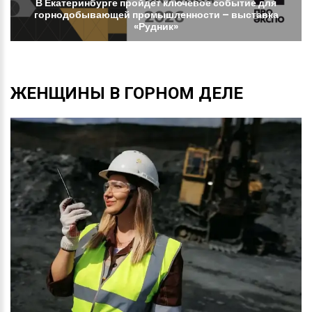
В
Екатеринбурге
пройдет
ключевое
событие
для
горнодобывающей
промышленности
–
выставка
«Рудник»
ЖЕНЩИНЫ
В
ГОРНОМ
ДЕЛЕ