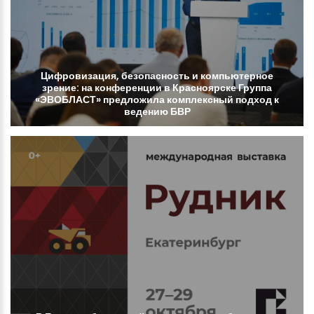
Цифровизация,
безопасность
и
компьютерное
зрение:
на
конференции
в
Красноярске
Группа
«ЭВОБЛАСТ»
предложила
комплексный
подход
к
ведению
БВР