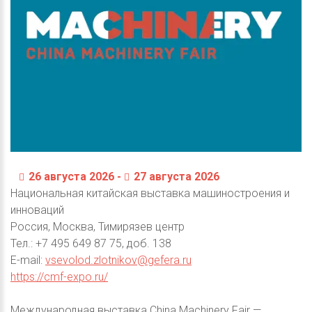
26 августа 2026 -
27 августа 2026
Национальная китайская выставка машиностроения и
инноваций
Россия, Москва, Тимирязев центр
Тел.: +7 495 649 87 75, доб. 138
E-mail:
vsevolod.zlotnikov@gefera.ru
https://cmf-expo.ru/
Международная выставка China Machinery Fair —