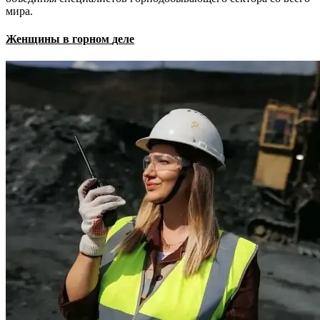
мира.
Женщины
в
горном
деле