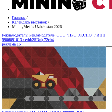
Главная
/
Календарь выставок
/
MiningMetals Uzbekistan 2026
Рекламодатель: Рекламодатель: ООО "ПРО ЭКСПО" / ИНН
5906091013 / erid:2SDnjc72cb4
реклама 16+