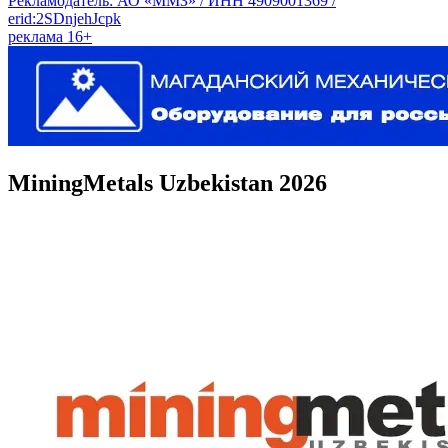
Рекламодатель: АО «ММЗ» / ИНН 4909001369 /
erid:2SDnjehJcpk
реклама 16+
MiningMetals
Uzbekistan
2026