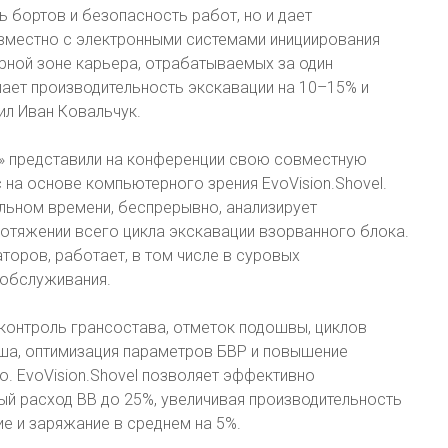
 бортов и безопасность работ, но и дает
вместно с электронными системами инициирования
рной зоне карьера, отрабатываемых за один
шает производительность экскавации на 10–15% и
ил Иван Ковальчук.
» представили на конференции свою совместную
на основе компьютерного зрения EvoVision.Shovel.
альном времени, беспрерывно, анализирует
отяжении всего цикла экскавации взорванного блока.
торов, работает, в том числе в суровых
 обслуживания.
контроль грансостава, отметок подошвы, циклов
ша, оптимизация параметров БВР и повышение
. EvoVision.Shovel позволяет эффективно
й расход ВВ до 25%, увеличивая производительность
ие и заряжание в среднем на 5%.