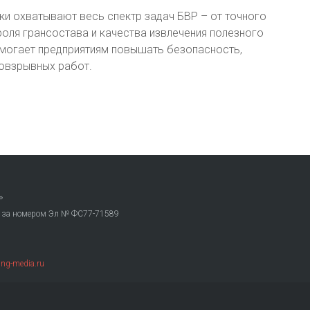
и охватывают весь спектр задач БВР – от точного
роля грансостава и качества извлечения полезного
могает предприятиям повышать безопасность,
овзрывных работ.
»
. за номером Эл № ФС77-71589
ng-media.ru