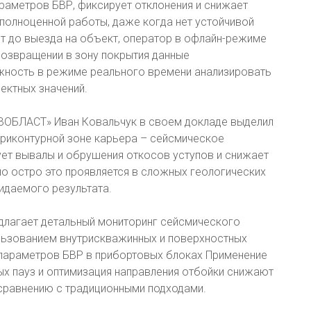
араметров БВР, фиксирует отклонения и снижает
полноценной работы, даже когда нет устойчивой
ет до выезда на объект, оператор в офлайн-режиме
возвращении в зону покрытия данные
жность в режиме реального времени анализировать
ектных значений.
ЭВОБЛАСТ» Иван Ковальчук в своем докладе выделил
приконтурной зоне карьера – сейсмическое
ует вывалы и обрушения откосов уступов и снижает
о остро это проявляется в сложных геологических
идаемого результата.
длагает детальный мониторинг сейсмического
льзованием внутрискважинных и поверхностных
 параметров БВР в прибортовых блоках Применение
ых пауз и оптимизация направления отбойки снижают
 сравнению с традиционными подходами.