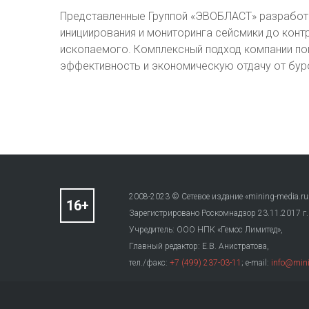
Представленные Группой «ЭВОБЛАСТ» разработк
инициирования и мониторинга сейсмики до конт
ископаемого. Комплексный подход компании по
эффективность и экономическую отдачу от бур
2008-2023 © Сетевое издание «mining-media.ru
Зарегистрировано Роскомнадзор 23.11.2017 г
Учредитель: ООО НПК «Гемос Лимитед»,
Главный редактор: Е.В. Анистратова,
тел./факс:
+7 (499) 237-03-11
; e-mail:
info@mini