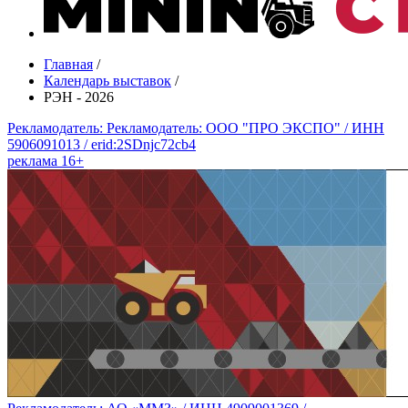
Главная
/
Календарь выставок
/
РЭН - 2026
Рекламодатель: Рекламодатель: ООО "ПРО ЭКСПО" / ИНН
5906091013 / erid:2SDnjc72cb4
реклама 16+