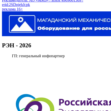
Рекламодатель: АО «ММЗ» / ИНН 4909001369 /
erid:2SDnjehJcpk
реклама 16+
РЭН
-
2026
ГП:
генеральный инфопартнер