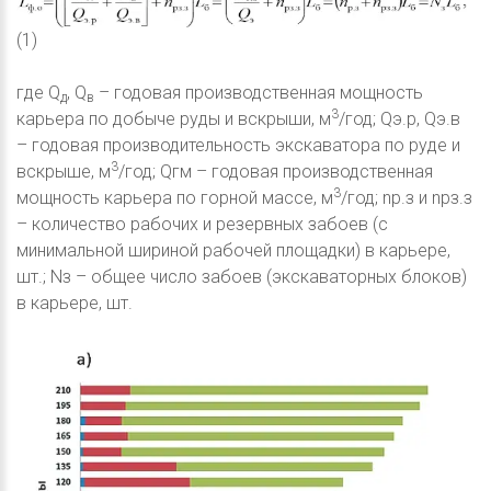
(1)
где Q
, Q
– годовая производственная мощность
д
в
3
карьера по добыче руды и вскрыши, м
/год; Qэ.р, Qэ.в
– годовая производительность экскаватора по руде и
3
вскрыше, м
/год; Qгм – годовая производственная
3
мощность карьера по горной массе, м
/год; nр.з и nрз.з
– количество рабочих и резервных забоев (с
минимальной шириной рабочей площадки) в карьере,
шт.; Nз – общее число забоев (экскаваторных блоков)
в карьере, шт.