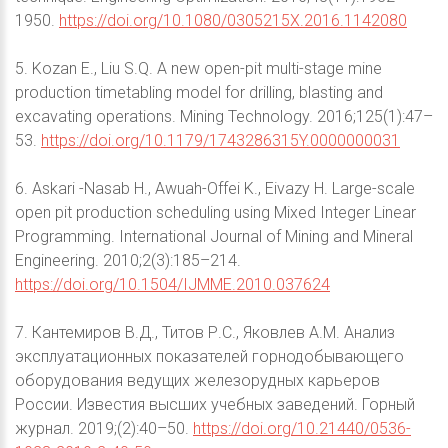
1950.
https://doi.org/10.1080/0305215X.2016.1142080
5. Kozan E., Liu S.Q. A new open-pit multi-stage mine
production timetabling model for drilling, blasting and
excavating operations. Mining Technology. 2016;125(1):47–
53.
https://doi.org/10.1179/1743286315Y.0000000031
6. Askari -Nasab H., Awuah-Offei K., Eivazy H. Large-scale
open pit production scheduling using Mixed Integer Linear
Programming. International Journal of Mining and Mineral
Engineering. 2010;2(3):185–214.
https://doi.org/10.1504/IJMME.2010.037624
7. Кантемиров В.Д., Титов Р.С., Яковлев А.М. Анализ
эксплуатационных показателей горнодобывающего
оборудования ведущих железорудных карьеров
России. Известия высших учебных заведений. Горный
журнал. 2019;(2):40–50.
https://doi.org/10.21440/0536-