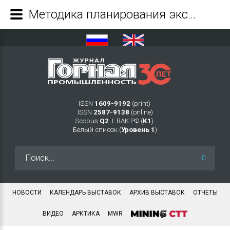
Методика планирования экскаваторных работ в карьере на основе компьютерного моделирования - Журнал Горная промышленность
ISSN
1609-9192
(print)
ISSN
2587-9138
(online)
Scopus
Q2
Ι ВАК РФ (
K1
)
Белый список (
Уровень 1
)
Искать...
НОВОСТИ
КАЛЕНДАРЬ ВЫСТАВОК
АРХИВ ВЫСТАВОК
ОТЧЕТЫ
ВИДЕО
АРКТИКА
MWR