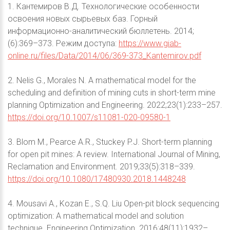
1. Кантемиров В.Д. Технологические особенности
освоения новых сырьевых баз. Горный
информационно-аналитический бюллетень. 2014;
(6):369–373. Режим доступа:
https://www.giab-
online.ru/files/Data/2014/06/369-373_Kantemirov.pdf
2. Nelis G., Morales N. A mathematical model for the
scheduling and definition of mining cuts in short-term mine
planning Optimization and Engineering. 2022;23(1):233–257.
https://doi.org/10.1007/s11081-020-09580-1
3. Blom M., Pearce A.R., Stuckey P.J. Short-term planning
for open pit mines: A review. International Journal of Mining,
Reclamation and Environment. 2019;33(5):318–339.
https://doi.org/10.1080/17480930.2018.1448248
4. Mousavi A., Kozan E., S.Q. Liu Open-pit block sequencing
optimization: A mathematical model and solution
technique. Engineering Optimization. 2016;48(11):1932–