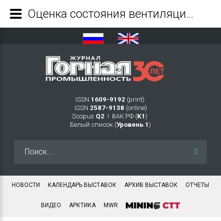
Оценка состояния вентиляционной сети рудного тела Le-3 на месторождении «Джульетта» - Журнал Горная промышленность
ISSN
1609-9192
(print)
ISSN
2587-9138
(online)
Scopus
Q2
Ι ВАК РФ (
K1
)
Белый список (
Уровень 1
)
Искать...
НОВОСТИ
КАЛЕНДАРЬ ВЫСТАВОК
АРХИВ ВЫСТАВОК
ОТЧЕТЫ
ВИДЕО
АРКТИКА
MWR