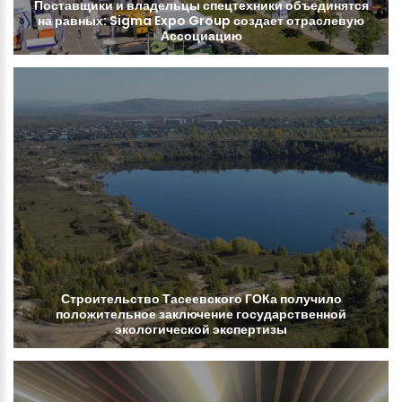
Поставщики
и
владельцы
спецтехники
объединятся
на
равных:
Sigma
Expo
Group
создает
отраслевую
Ассоциацию
Строительство
Тасеевского
ГОКа
получило
положительное
заключение
государственной
экологической
экспертизы