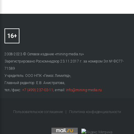
2008-2023 © Сетевое издание «mining-media.ru»
Зарегистрировано Роскомнадзор 23.11.2017 г. за номером Эл № ФС77-
71589
Учредитель: ООО НПК «Гемос Лимитед»,
Главный редактор: Е.В. Анистратова,
тел./факс:
+7 (499) 237-03-11
; e-mail:
info@mining-media.ru
Пользовательское соглашение
|
Политика конфиденциальности