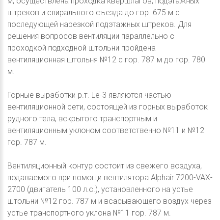
м, осуществлена проходка квершлагов, подэтажных
штреков и спирального съезда до гор. 675 м с
последующей нарезкой подэтажных штреков. Для
решения вопросов вентиляции параллельно с
проходкой подходной штольни пройдена
вентиляционная штольня №12 с гор. 787 м до гор. 780
м.
Горные выработки р.т. Le-3 являются частью
вентиляционной сети, состоящей из горных выработок
рудного тела, вскрытого транспортным и
вентиляционным уклоном соответственно №11 и №12
гор. 787 м.
Вентиляционный контур состоит из свежего воздуха,
подаваемого при помощи вентилятора Alphair 7200-VAX-
2700 (двигатель 100 л.с.), установленного на устье
штольни №12 гор. 787 м и всасывающего воздух через
устье транспортного уклона №11 гор. 787 м.