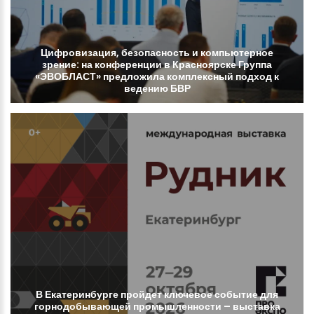
Цифровизация,
безопасность
и
компьютерное
зрение:
на
конференции
в
Красноярске
Группа
«ЭВОБЛАСТ»
предложила
комплексный
подход
к
ведению
БВР
В
Екатеринбурге
пройдет
ключевое
событие
для
горнодобывающей
промышленности
–
выставка