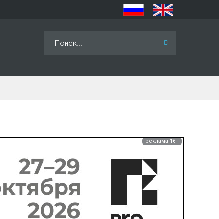
Искать...
реклама 16+