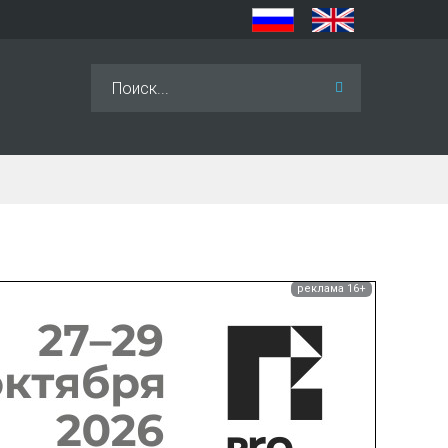
Искать...
реклама 16+