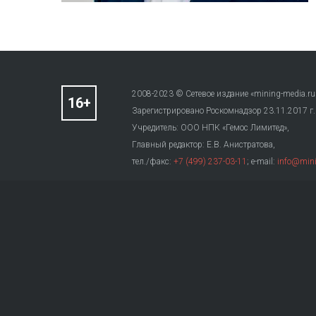
2008-2023 © Сетевое издание «mining-media.ru
Зарегистрировано Роскомнадзор 23.11.2017 г
Учредитель: ООО НПК «Гемос Лимитед»,
Главный редактор: Е.В. Анистратова,
тел./факс:
+7 (499) 237-03-11
; e-mail:
info@mini