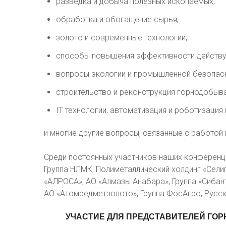
разведка и добыча полезных ископаемых;
обработка и обогащение сырья;
золото и современные технологии;
способы повышения эффективности действу
вопросы экологии и промышленной безопасн
строительство и реконструкция горнодобыв
IT технологии, автоматизация и роботизация
и многие другие вопросы, связанные с работо
Среди постоянных участников наших конференций
Группа НЛМК, Полиметаллический холдинг «Селиг
«АЛРОСА», АО «Алмазы Анабара», Группа «Сибант
АО «Атомредметзолото», Группа ФосАгро, Русска
УЧАСТИЕ
ДЛЯ
ПРЕДСТАВИТЕЛЕЙ
ГО