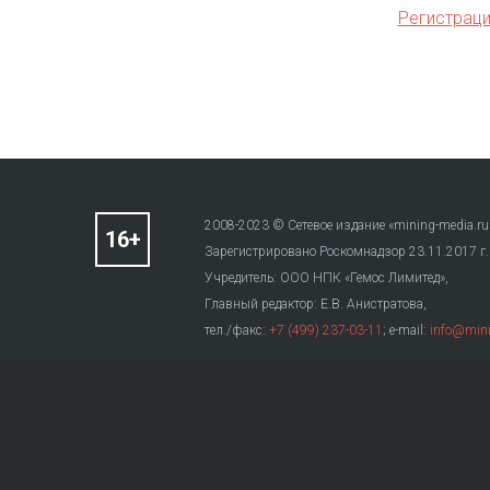
Регистраци
2008-2023 © Сетевое издание «mining-media.ru
Зарегистрировано Роскомнадзор 23.11.2017 г
Учредитель: ООО НПК «Гемос Лимитед»,
Главный редактор: Е.В. Анистратова,
тел./факс:
+7 (499) 237-03-11
; e-mail:
info@mini