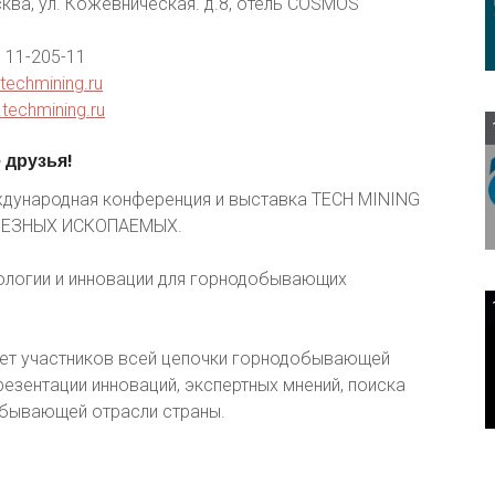
ква, ул. Кожевническая. д.8, отель COSMOS
) 11-205-11
techmining.ru
a.techmining.ru
е
друзья!
еждународная конференция и выставка TECH MINING
ЛЕЗНЫХ ИСКОПАЕМЫХ.
нологии и инновации для горнодобывающих
ет участников всей цепочки горнодобывающей
езентации инноваций, экспертных мнений, поиска
обывающей отрасли страны.