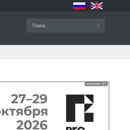
Искать...
реклама 16+