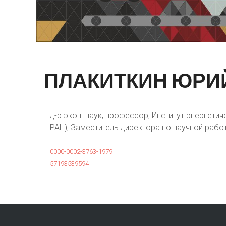
ПЛАКИТКИН
ЮРИ
д-р экон. наук; профессор, Институт энергет
РАН), Заместитель директора по научной рабо
0000-0002-3763-1979
57193539594