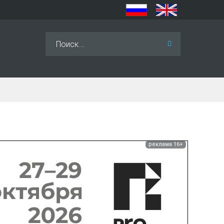
Искать...
реклама 16+