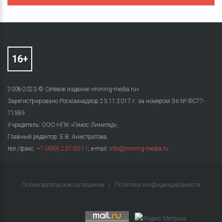
2008-2023 © Сетевое издание «mining-media.ru»
Зарегистрировано Роскомнадзор 23.11.2017 г. за номером Эл № ФС77-
71589
Учредитель: ООО НПК «Гемос Лимитед»,
Главный редактор: Е.В. Анистратова,
тел./факс:
+7 (499) 237-03-11
; e-mail:
info@mining-media.ru
Пользовательское соглашение
|
Политика конфиденциальности