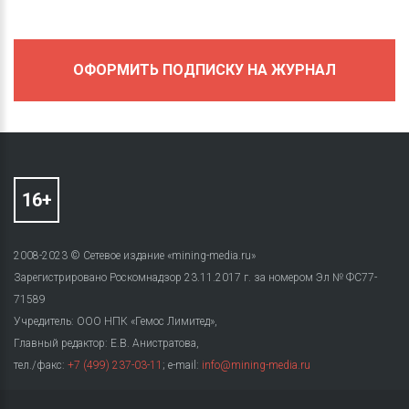
ОФОРМИТЬ ПОДПИСКУ НА ЖУРНАЛ
2008-2023 © Сетевое издание «mining-media.ru»
Зарегистрировано Роскомнадзор 23.11.2017 г. за номером Эл № ФС77-
71589
Учредитель: ООО НПК «Гемос Лимитед»,
Главный редактор: Е.В. Анистратова,
тел./факс:
+7 (499) 237-03-11
; e-mail:
info@mining-media.ru