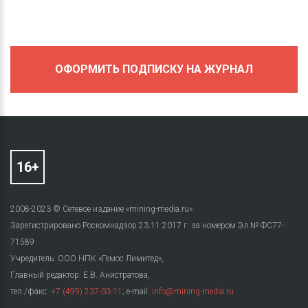
ОФОРМИТЬ ПОДПИСКУ НА ЖУРНАЛ
2008-2023 © Сетевое издание «mining-media.ru»
Зарегистрировано Роскомнадзор 23.11.2017 г. за номером Эл № ФС77-
71589
Учредитель: ООО НПК «Гемос Лимитед»,
Главный редактор: Е.В. Анистратова,
тел./факс:
+7 (499) 237-03-11
; e-mail:
info@mining-media.ru