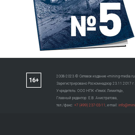
2008-2023 © Сетевое издание «mining-media.ru
Зарегистрировано Роскомнадзор 23.11.2017 г
Учредитель: ООО НПК «Гемос Лимитед»,
Главный редактор: Е.В. Анистратова,
тел./факс:
+7 (499) 237-03-11
; e-mail:
info@mini