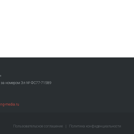
»
. за номером Эл № ФС77-71589
ng-media.ru
Пользовательское соглашение
|
Политика конфиденциальности