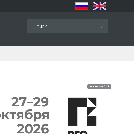
Искать...
реклама 16+