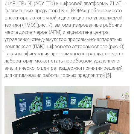
«КАРЬЕР» [4] (АСУ ГТК) и цифровой платформы ZIIoT –
флагманских продуктов ГК «ЦИФРА»; рабочее место
оператора автономной и дистанционно-управляемой
техники (РМО) (рис. 7); автоматизированные рабочие
места диспетчеров (АРМ) и видеостена центра
управления; стенд-эмулятор программно-аппаратных
комплексов (ПАК) цифрового автосамосвала (рис. 8).
Такая конфигурация программноаппаратных средств
лаборатории может стать прообразом удаленного
аналитического центра поддержки принятия решений
для оптимизации работы горных предприятий [5].