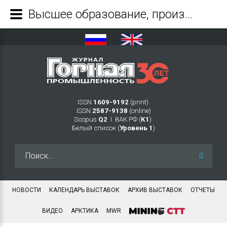
Высшее образование, производство и ИТ: этапы и направления долгосрочного сотрудничества (опыт ГК «ЦИФРА») - Журнал Горная промышленность
ISSN
1609-9192
(print)
ISSN
2587-9138
(online)
Scopus
Q2
Ι ВАК РФ (
K1
)
Белый список (
Уровень 1
)
Искать...
НОВОСТИ
КАЛЕНДАРЬ ВЫСТАВОК
АРХИВ ВЫСТАВОК
ОТЧЕТЫ
ВИДЕО
АРКТИКА
MWR