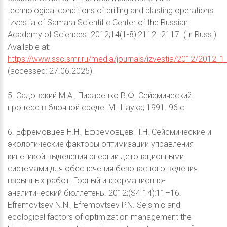
technological conditions of drilling and blasting operations.
Izvestia of Samara Scientific Center of the Russian
Academy of Sciences. 2012;14(1-8):2112–2117. (In Russ.)
Available at:
https://www.ssc.smr.ru/media/journals/izvestia/2012/2012_
(accessed: 27.06.2025).
5. Садовский М.А., Писаренко В.Ф. Сейсмический
процесс в блочной среде. М.: Наука; 1991. 96 с.
6. Ефремовцев Н.Н., Ефремовцев П.Н. Сейсмические и
экологические факторы оптимизации управления
кинетикой выделения энергии детонационными
системами для обеспечения безопасного ведения
взрывных работ. Горный информационно-
аналитический бюллетень. 2012;(S4-14):11–16.
Efremovtsev N.N., Efremovtsev P.N. Seismic and
ecological factors of optimization management the