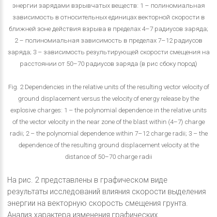
энергии зарядами взрывчатых веществ: 1 – полиномиальная
зависимость в относительных единицах векторной скорости в
ближней зоне действия взрыва в пределах 4–7 радиусов заряда;
2 – полиномиальная зависимость в пределах 7–12 радиусов
заряда; 3 – зависимость результирующей скорости смещения на
расстоянии от 50–70 радиусов заряда (в рис сбоку пород)
Fig. 2 Dependencies in the relative units of the resulting vector velocity of
ground displacement versus the velocity of energy release by the
explosive charges: 1 – the polynomial dependence in the relative units
of the vector velocity in the near zone of the blast within (4–7) charge
radii; 2 – the polynomial dependence within 7–12 charge radii; 3 – the
dependence of the resulting ground displacement velocity at the
distance of 50–70 charge radii
На рис. 2 представлены в графическом виде
результаты исследований влияния скорости выделения
энергии на векторную скорость смещения грунта.
Анализ характера изменения графических