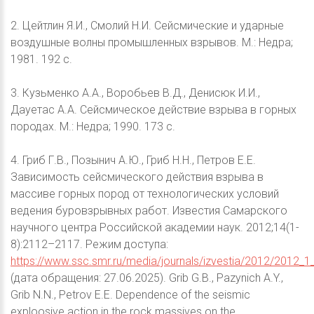
2. Цейтлин Я.И., Смолий Н.И. Сейсмические и ударные
воздушные волны промышленных взрывов. М.: Недра;
1981. 192 с.
3. Кузьменко А.А., Воробьев В.Д., Денисюк И.И.,
Дауетас А.А. Сейсмическое действие взрыва в горных
породах. М.: Недра; 1990. 173 с.
4. Гриб Г.В., Позынич А.Ю., Гриб Н.Н., Петров Е.Е.
Зависимость сейсмического действия взрыва в
массиве горных пород от технологических условий
ведения буровзрывных работ. Известия Самарского
научного центра Российской академии наук. 2012;14(1-
8):2112–2117. Режим доступа:
https://www.ssc.smr.ru/media/journals/izvestia/2012/2012_
(дата обращения: 27.06.2025). Grib G.B., Pazynich A.Y.,
Grib N.N., Petrov E.E. Dependence of the seismic
exploosive action in the rock massives on the