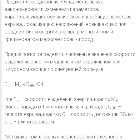
Предмет исследования. Фундаментальные
закономерности изменения параметров,
характеризующих сейсмическое и дробящее действия
взрыва, локализацию напряжений, возникающих под
воздействием энергии взрыва в монолитном и
трещиноватом массиве горных пород.
Предлагается определять численные значения скорости
выделения энергии в удлиненном скважинном или
шпуровом заряде по следующей формуле:
E
= M
× Q
×C/L,
э
з
ВВ
где E
– скорость выделения энергии, ккал/с; М
–
э
З
масса заряда в 1 м скважины или шпура, кг; Q
–
ВВ
теплота взрыва, ккал/кг; С – скорость детонации ВВ, м/
с; L – длина заряда, м.
Методика комплексных исследований полезного и