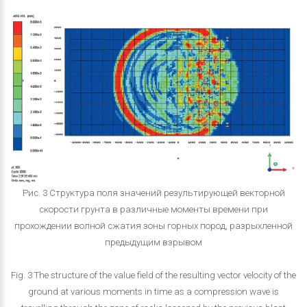
Рис. 3 Структура поля значений результирующей векторной
скорости грунта в различные моменты времени при
прохождении волной сжатия зоны горных пород, разрыхленной
предыдущим взрывом
Fig. 3 The structure of the value field of the resulting vector velocity of the
ground at various moments in time as a compression wave is