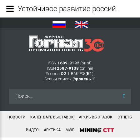
Устойчивое развитие российского горнопромышленного комплекса: партнерство государства, бизнеса, науки (итоги XXVII международной конференции по взрывному делу) - Журнал Горная промышленность
ISSN
1609-9192
(print)
ISSN
2587-9138
(online)
Scopus
Q2
Ι ВАК РФ (
K1
)
Белый список (
Уровень 1
)
Искать...
НОВОСТИ
КАЛЕНДАРЬ ВЫСТАВОК
АРХИВ ВЫСТАВОК
ОТЧЕТЫ
ВИДЕО
АРКТИКА
MWR