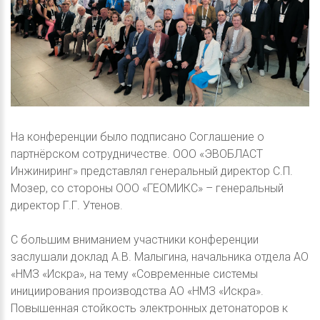
На конференции было подписано Соглашение о
партнёрском сотрудничестве. ООО «ЭВОБЛАСТ
Инжиниринг» представлял генеральный директор С.П.
Мозер, со стороны ООО «ГЕОМИКС» – генеральный
директор Г.Г. Утенов.
С большим вниманием участники конференции
заслушали доклад А.В. Малыгина, начальника отдела АО
«НМЗ «Искра», на тему «Современные системы
инициирования производства АО «НМЗ «Искра».
Повышенная стойкость электронных детонаторов к