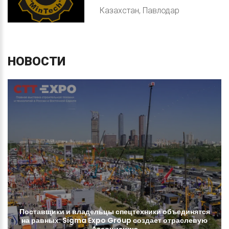
Казахстан, Павлодар
НОВОСТИ
Поставщики
и
владельцы
спецтехники
объединятся
на
равных:
Sigma
Expo
Group
создает
отраслевую
Ассоциацию