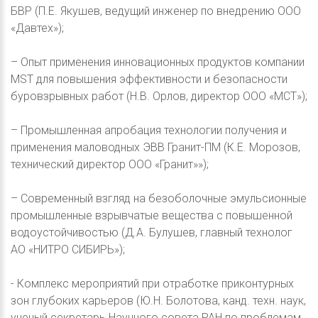
БВР (П.Е. Якушев, ведущий инженер по внедрению ООО
«Давтех»);
– Опыт применения инновационных продуктов компании
MST для повышения эффективности и безопасности
буровзрывных работ (Н.В. Орлов, директор ООО «МСТ»);
– Промышленная апробация технологии получения и
применения маловодных ЭВВ Гранит-ПМ (К.Е. Морозов,
технический директор ООО «Гранит»»);
– Современный взгляд на безоболочные эмульсионные
промышленные взрывчатые вещества с повышенной
водоустойчивостью (Д.А. Булушев, главный технолог
АО «НИТРО СИБИРЬ»);
- Комплекс мероприятий при отработке приконтурных
зон глубоких карьеров (Ю.Н. Болотова, канд. техн. наук,
ученый секретарь Научного совета РАН по проблемам