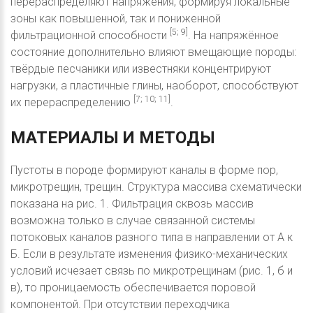
перераспределяют напряжения, формируя локальные
зоны как повышенной, так и пониженной
[5; 9]
фильтрационной способности
. На напряжённое
состояние дополнительно влияют вмещающие породы:
твёрдые песчаники или известняки концентрируют
нагрузки, а пластичные глины, наоборот, способствуют
[7; 10; 11]
их перераспределению
.
МАТЕРИАЛЫ
И
МЕТОДЫ
Пустоты в породе формируют каналы в форме пор,
микротрещин, трещин. Структура массива схематически
показана на рис. 1. Фильтрация сквозь массив
возможна только в случае связанной системы
потоковых каналов разного типа в направлении от А к
Б. Если в результате изменения физико-механических
условий исчезает связь по микротрещинам (рис. 1, б и
в), то проницаемость обеспечивается поровой
компонентой. При отсутствии переходчика