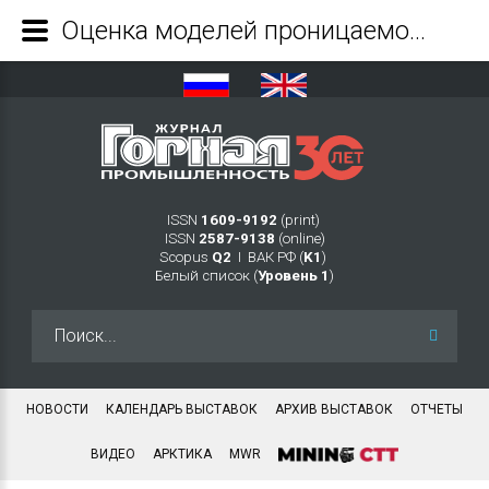
Оценка моделей проницаемости углепородного массива с учётом напряженно-деформированного состояния - Журнал Горная промышленность
ISSN
1609-9192
(print)
ISSN
2587-9138
(online)
Scopus
Q2
Ι ВАК РФ (
K1
)
Белый список (
Уровень 1
)
Искать...
НОВОСТИ
КАЛЕНДАРЬ ВЫСТАВОК
АРХИВ ВЫСТАВОК
ОТЧЕТЫ
ВИДЕО
АРКТИКА
MWR