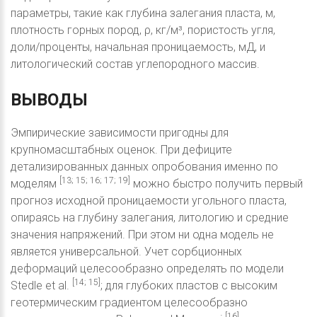
параметры, такие как глубина залегания пласта, м,
плотность горных пород, ρ, кг/м³, пористость угля,
доли/проценты, начальная проницаемость, мД, и
литологический состав углепородного массив.
ВЫВОДЫ
Эмпирические зависимости пригодны для
крупномасштабных оценок. При дефиците
детализированных данных опробования именно по
[13; 15; 16; 17; 19]
моделям
можно быстро получить первый
прогноз исходной проницаемости угольного пласта,
опираясь на глубину залегания, литологию и средние
значения напряжений. При этом ни одна модель не
является универсальной. Учет сорбционных
деформаций целесообразно определять по модели
[14; 15]
Stedle et al.
; для глубоких пластов с высоким
геотермическим градиентом целесообразно
[16]