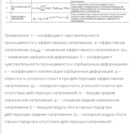
Примечания: C – коэффициент чувствительности
проницаемости к эффективному напряжению; a–эффективное
напряжение; Δa
– изменение эффективного напряжения; Δε
эфф
s
– изменение сорбционной деформации; S – коэффициент
чувствительности проницаемости к сорбционным деформациям;
γ – коэффициент компенсации сорбционных деформаций; φ –
пористость угольного пласта при действующем эффективном
напряжении; φ
– исходная пористость угольного пласта при
0
отсутствии действующих напряжений; α – текущее среднее
нормальное напряжение; φ
– исходное среднее нормальное
1
напряжение; E – текущий модуль Юнга горных пород при
действующем среднем напряжении; E
– исходный модуль Юнга
0
горных пород при отсутствии действующих напряжений.