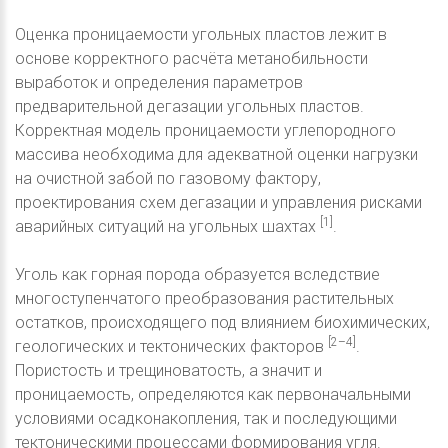
Оценка проницаемости угольных пластов лежит в
основе корректного расчёта метанобильности
выработок и определения параметров
предварительной дегазации угольных пластов.
Корректная модель проницаемости углепородного
массива необходима для адекватной оценки нагрузки
на очистной забой по газовому фактору,
проектирования схем дегазации и управления рисками
[1]
аварийных ситуаций на угольных шахтах
.
Уголь как горная порода образуется вследствие
многоступенчатого преобразования растительных
остатков, происходящего под влиянием биохимических,
[2–4]
геологических и тектонических факторов
.
Пористость и трещиноватость, а значит и
проницаемость, определяются как первоначальными
условиями осадконакопления, так и последующими
тектоническими процессами формирования угля.