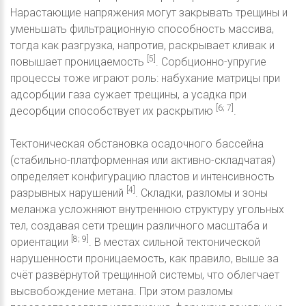
Нарастающие напряжения могут закрывать трещины и
уменьшать фильтрационную способность массива,
тогда как разгрузка, напротив, раскрывает кливак и
[5]
повышает проницаемость
. Сорбционно-упругие
процессы тоже играют роль: набухание матрицы при
адсорбции газа сужает трещины, а усадка при
[6; 7]
десорбции способствует их раскрытию
.
Тектоническая обстановка осадочного бассейна
(стабильно-платформенная или активно-складчатая)
определяет конфигурацию пластов и интенсивность
[4]
разрывных нарушений
. Складки, разломы и зоны
меланжа усложняют внутреннюю структуру угольных
тел, создавая сети трещин различного масштаба и
[8; 9]
ориентации
. В местах сильной тектонической
нарушенности проницаемость, как правило, выше за
счёт развёрнутой трещинной системы, что облегчает
высвобождение метана. При этом разломы