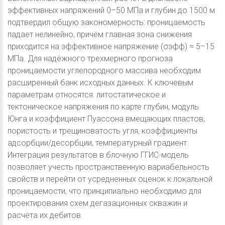
эффективных напряжений 0–50 МПа и глубин до 1500 м
подтвердил общую закономерность: проницаемость
падает нелинейно, причём главная зона снижения
приходится на эффективное напряжение (σэфф) ≈ 5–15
МПа. Для надёжного трехмерного прогноза
проницаемости углепородного массива необходим
расширенный банк исходных данных. К ключевым
параметрам относятся: литостатическое и
тектоническое напряжения по карте глубин, модуль
Юнга и коэффициент Пуассона вмещающих пластов,
пористость и трещиноватость угля, коэффициенты
адсорбции/десорбции, температурный градиент.
Интеграция результатов в блочную ГГИС-модель
позволяет учесть пространственную вариабельность
свойств и перейти от усредненных оценок к локальной
проницаемости, что принципиально необходимо для
проектирования схем дегазационных скважин и
расчёта их дебитов.