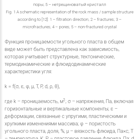
поры; 5 – нетрещиноватый кристалл
Fig. 1 A schematic representation of the rock mass / sample structure
according to [12]: 1 – filtration direction; 2 – fractures; 3 –
microfractures; 4 – pores; 5 – non-fractured crystal
Функция проницаемости угольного пласта в общем
виде может быть представлена как зависимость,
которая учитывает структурные, тектонические,
термодинамические и флюидодинамические
характеристики угля:
k = f(σ, ε, φ, μ, T, P, d, ρ, θ),
2
где k – проницаемость, м
; σ – напряжения, Па, включая
горизонтальные и вертикальные компоненты; ε –
деформации, связанные с упругими, пластическими и
хрупкими изменениями массива; φ – пористость
угольного пласта, доля, %; μ – вязкость флюида, Па×c; T
– температура, K; P – пластовое давление флюида, Па; d