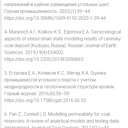
напряжений в районе размещения угольных шахт.
Горная промышленность. 2023;(1):39–44.
https://doi.org/10.30686/1609-9192-2023-1-39-44
4. Manevich A.I., Kolikov K.S., Egorova E.A. Geoecological
aspects of stress-strain state modeling results of Leninsky
coal deposit (Kuzbass, Russia). Russian Journal of Earth
Sciences. 2019;19(4):ES4002.
https://doi.org/10.2205/2019ES000663
5. Егорова Е.А., Коликов К.С., Мегид Х.А. Оценка
проницаемости угольного пласта с учетом
неоднородности в геологической структуре кровли.
Горный журнал. 2016;(6):56–59.
https://doi.org/10.17580/gzh.2016.06.02
6. Pan Z., Connell L.D. Modelling permeability for coal
reservoirs: A review of analytical models and testing data.
International Journal of Coal Geology. 2012;92:1–44.