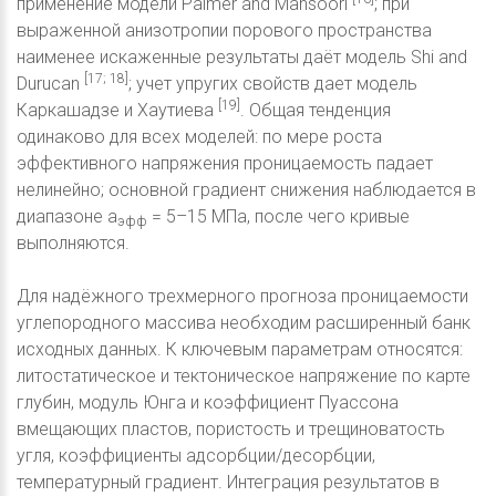
применение модели Palmer and Mansoori
; при
выраженной анизотропии порового пространства
наименее искаженные результаты даёт модель Shi and
[17; 18]
Durucan
; учет упругих свойств дает модель
[19]
Каркашадзе и Хаутиева
. Общая тенденция
одинаково для всех моделей: по мере роста
эффективного напряжения проницаемость падает
нелинейно; основной градиент снижения наблюдается в
диапазоне a
= 5–15 МПа, после чего кривые
эфф
выполняются.
Для надёжного трехмерного прогноза проницаемости
углепородного массива необходим расширенный банк
исходных данных. К ключевым параметрам относятся:
литостатическое и тектоническое напряжение по карте
глубин, модуль Юнга и коэффициент Пуассона
вмещающих пластов, пористость и трещиноватость
угля, коэффициенты адсорбции/десорбции,
температурный градиент. Интеграция результатов в