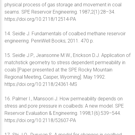
physical process of gas storage and movement in coal
seams. SPE Reservoir Engineering. 1987;2(1):28–34.
https://doi.org/10.2118/12514-PA
14. Seidle J. Fundamentals of coalbed methane reservoir
engineering. PennWell Books; 2011. 470 p.
15. Seidle J.P., Jeansonne M.W., Erickson D.J. Application of
matchstick geometry to stress dependent permeability in
coals [Paper presented at the SPE Rocky Mountain
Regional Meeting, Casper, Wyoming]. May 1992.
https://doi.org/10.2118/24361-MS
16. Palmer I., Mansoori J. How permeability depends on
stress and pore pressure in coalbeds: A new model. SPE
Reservoir Evaluation & Engineering. 1998;1(6):539–544.
https://doi.org/10.2118/52607-PA
17. Shi J.Q., Durucan S. A model for changes in coalbed