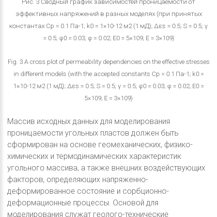
Рис. 3 Сводный график зависимостей проницаемости от
эффективных напряжений в разных моделях (при принятых
константах Cp = 0.1 Па-1; k0 = 1×10-12 м2 (1 мД); ∆εs = 0.5; S = 0.5; γ
= 0.5; φ0 = 0.03; φ = 0.02; E0 = 5×109; E = 3×109)
Fig. 3 A cross plot of permeability dependencies on the effective stresses
in different models (with the accepted constants Cp = 0.1 Па-1; k0 =
1×10-12 м2 (1 мД); ∆εs = 0.5; S = 0.5; γ = 0.5; φ0 = 0.03; φ = 0.02; E0 =
5×109; E = 3×109)
Массив исходных данных для моделирования
проницаемости угольных пластов должен быть
сформирован на основе геомеханических, физико-
химических и термодинамических характеристик
угольного массива, а также внешних воздействующих
факторов, определяющих напряженно-
деформированное состояние и сорбционно-
деформационные процессы. Основой для
моделирования служат геолого-технические