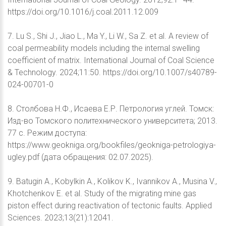
https://doi.org/10.1016/j.coal.2011.12.009
7. Lu S., Shi J., Jiao L., Ma Y., Li W., Sa Z. et al. A review of
coal permeability models including the internal swelling
coefficient of matrix. International Journal of Coal Science
& Technology. 2024;11:50. https://doi.org/10.1007/s40789-
024-00701-0
8. Столбова Н.Ф., Исаева Е.Р. Петрология углей. Томск:
Изд-во Томского политехнического университета; 2013.
77 с. Режим доступа:
https://www.geokniga.org/bookfiles/geokniga-petrologiya-
ugley.pdf (дата обращения: 02.07.2025).
9. Batugin A., Kobylkin A., Kolikov K., Ivannikov A., Musina V.,
Khotchenkov E. et al. Study of the migrating mine gas
piston effect during reactivation of tectonic faults. Applied
Sciences. 2023;13(21):12041.