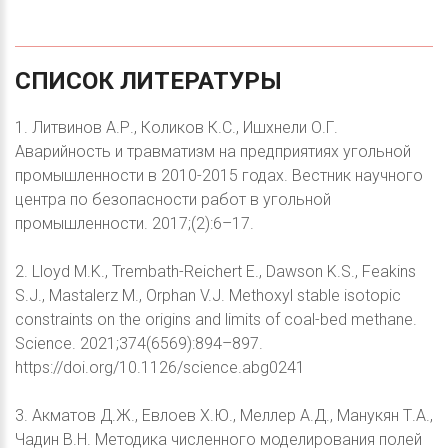
СПИСОК
ЛИТЕРАТУРЫ
1. Литвинов А.Р., Коликов К.С., Ишхнели О.Г.
Аварийность и травматизм на предприятиях угольной
промышленности в 2010-2015 годах. Вестник научного
центра по безопасности работ в угольной
промышленности. 2017;(2):6–17.
2. Lloyd M.K., Trembath-Reichert E., Dawson K.S., Feakins
S.J., Mastalerz M., Orphan V.J. Methoxyl stable isotopic
constraints on the origins and limits of coal-bed methane.
Science. 2021;374(6569):894–897.
https://doi.org/10.1126/science.abg0241
3. Акматов Д.Ж., Евлоев Х.Ю., Меллер А.Д., Манукян Т.А.,
Чадин В.Н. Методика численного моделирования полей