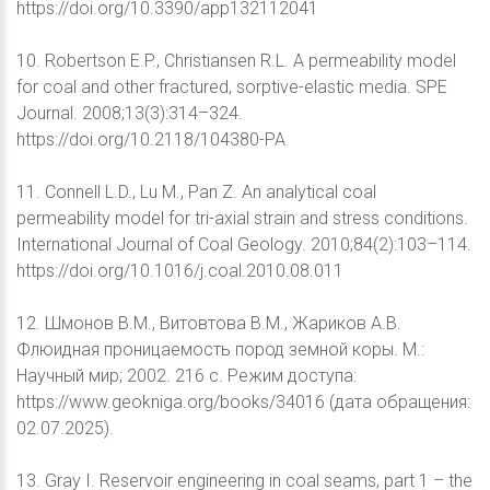
https://doi.org/10.3390/app132112041
10. Robertson E.P., Christiansen R.L. A permeability model
for coal and other fractured, sorptive-elastic media. SPE
Journal. 2008;13(3):314–324.
https://doi.org/10.2118/104380-PA
11. Connell L.D., Lu M., Pan Z. An analytical coal
permeability model for tri-axial strain and stress conditions.
International Journal of Coal Geology. 2010;84(2):103–114.
https://doi.org/10.1016/j.coal.2010.08.011
12. Шмонов В.М., Витовтова В.М., Жариков А.В.
Флюидная проницаемость пород земной коры. М.:
Научный мир; 2002. 216 c. Режим доступа:
https://www.geokniga.org/books/34016 (дата обращения:
02.07.2025).
13. Gray I. Reservoir engineering in coal seams, part 1 – the