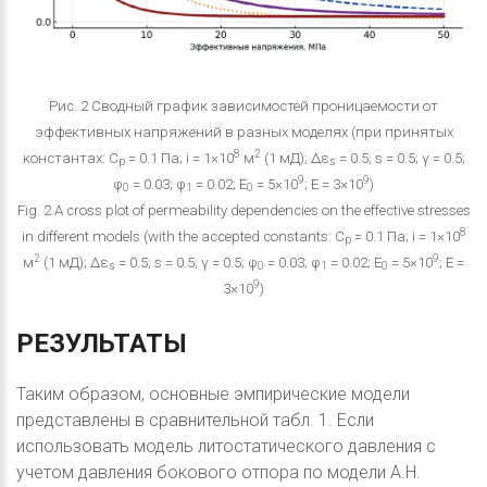
Рис. 2 Сводный график зависимостей проницаемости от
эффективных напряжений в разных моделях (при принятых
8
2
константах: C
= 0.1 Па; i = 1×10
м
(1 мД); Δε
= 0.5; s = 0.5; γ = 0.5;
p
s
9
9
φ
= 0.03; φ
= 0.02; E
= 5×10
; E = 3×10
)
0
1
0
Fig. 2 A cross plot of permeability dependencies on the effective stresses
8
in different models (with the accepted constants: C
= 0.1 Па; i = 1×10
p
2
9
м
(1 мД); Δε
= 0.5; s = 0.5; γ = 0.5; φ
= 0.03; φ
= 0.02; E
= 5×10
; E =
s
0
1
0
9
3×10
)
РЕЗУЛЬТАТЫ
Таким образом, основные эмпирические модели
представлены в сравнительной табл. 1. Если
использовать модель литостатического давления с
учетом давления бокового отпора по модели А.Н.