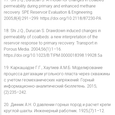
permeability during primary and enhanced methane
recovery. SPE Reservoir Evaluation & Engineering.
2005;8(4):291–299. https://doi.org/10.2118/87230-PA
18. Shi J.Q., Durucan S. Drawdown induced changes in
permeability of coalbeds: a new interpretation of the
reservoir response to primary recovery. Transport in
Porous Media. 2004;56(1):1–16.
https://doi.org/10.1023/B:TIPM.0000018398.19928.5a
19. Каркашадзе Г.Г., Хаутиев А.М.Б. Моделирование
процесса дегазации угольного пласта через скважины
с учетом геомеханических напряжений. Горный
информационно-аналитический бюллетень. 2015;
(2):235–242.
20. Динник А.Н. О давлении горных пород и расчет крепи
круглой шахты. Инженерный работник. 1925;(7):1–12.