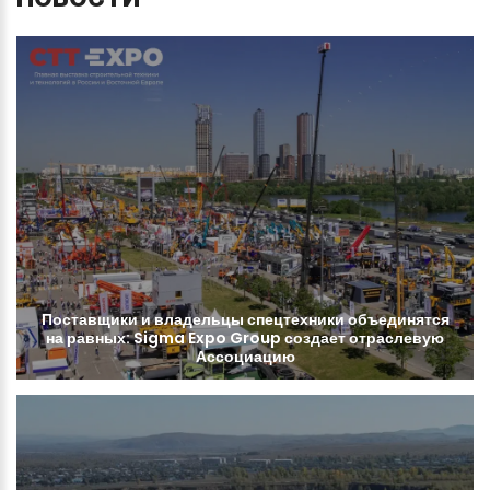
Поставщики
и
владельцы
спецтехники
объединятся
на
равных:
Sigma
Expo
Group
создает
отраслевую
Ассоциацию