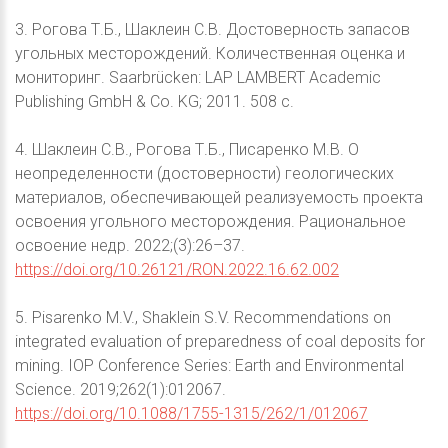
3. Рогова Т.Б., Шаклеин С.В. Достоверность запасов
угольных месторождений. Количественная оценка и
мониторинг. Saarbrücken: LAP LAMBERT Academic
Publishing GmbH & Co. KG; 2011. 508 c.
4. Шаклеин С.В., Рогова Т.Б., Писаренко М.В. О
неопределенности (достоверности) геологических
материалов, обеспечивающей реализуемость проекта
освоения угольного месторождения. Рациональное
освоение недр. 2022;(3):26–37.
https://doi.org/10.26121/RON.2022.16.62.002
5. Pisarenko M.V., Shaklein S.V. Recommendations on
integrated evaluation of preparedness of coal deposits for
mining. IOP Conference Series: Earth and Environmental
Science. 2019;262(1):012067.
https://doi.org/10.1088/1755-1315/262/1/012067