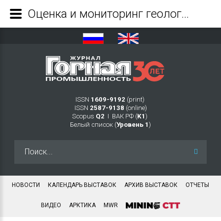
Оценка и мониторинг геологического риска освоения угольных месторождений - Журнал Горная промышленность
ISSN
1609-9192
(print)
ISSN
2587-9138
(online)
Scopus
Q2
Ι ВАК РФ (
K1
)
Белый список (
Уровень 1
)
Искать...
НОВОСТИ
КАЛЕНДАРЬ ВЫСТАВОК
АРХИВ ВЫСТАВОК
ОТЧЕТЫ
ВИДЕО
АРКТИКА
MWR