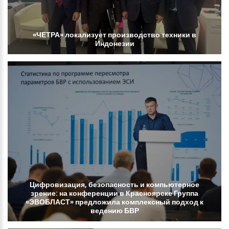
«ЧЕТРА»
локализует
производство
техники
в
Индонезии
Цифровизация,
безопасность
и
компьютерное
зрение:
на
конференции
в
Красноярске
Группа
«ЭВОБЛАСТ»
предложила
комплексный
подход
к
ведению
БВР