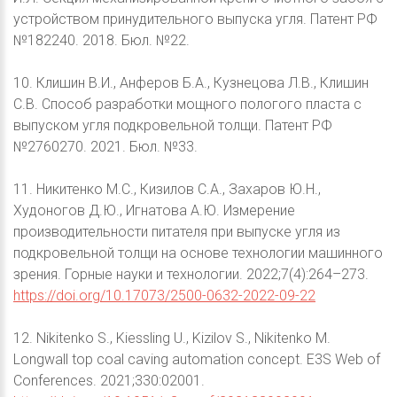
устройством принудительного выпуска угля. Патент РФ
№182240. 2018. Бюл. №22.
10. Клишин В.И., Анферов Б.А., Кузнецова Л.В., Клишин
С.В. Способ разработки мощного пологого пласта с
выпуском угля подкровельной толщи. Патент РФ
№2760270. 2021. Бюл. №33.
11. Никитенко М.С., Кизилов С.А., Захаров Ю.Н.,
Худоногов Д.Ю., Игнатова А.Ю. Измерение
производительности питателя при выпуске угля из
подкровельной толщи на основе технологии машинного
зрения. Горные науки и технологии. 2022;7(4):264–273.
https://doi.org/10.17073/2500-0632-2022-09-22
12. Nikitenko S., Kiessling U., Kizilov S., Nikitenko M.
Longwall top coal caving automation concept. E3S Web of
Conferences. 2021;330:02001.