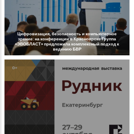
Цифровизация,
безопасность
и
компьютерное
зрение:
на
конференции
в
Красноярске
Группа
«ЭВОБЛАСТ»
предложила
комплексный
подход
к
ведению
БВР