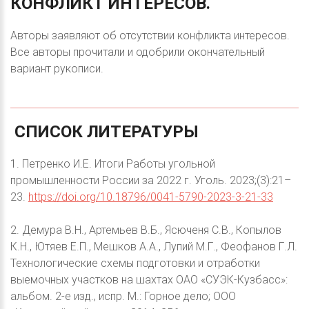
КОНФЛИКТ
ИНТЕРЕСОВ.
Авторы заявляют об отсутствии конфликта интересов.
Все авторы прочитали и одобрили окончательный
вариант рукописи.
СПИСОК
ЛИТЕРАТУРЫ
1. Петренко И.Е. Итоги Работы угольной
промышленности России за 2022 г. Уголь. 2023;(3):21–
23.
https://doi.org/10.18796/0041-5790-2023-3-21-33
2. Демура В.Н., Артемьев В.Б., Ясюченя С.В., Копылов
К.Н., Ютяев Е.П., Мешков А.А., Лупий М.Г., Феофанов Г.Л.
Технологические схемы подготовки и отработки
выемочных участков на шахтах ОАО «СУЭК-Кузбасс»:
альбом. 2-е изд., испр. М.: Горное дело; ООО