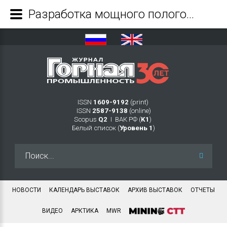
Разработка мощного пологого пласта с выпуском угля подкровельной толщи роботизированным комплексом - Журнал Горная промышленность
ISSN
1609-9192
(print)
ISSN
2587-9138
(online)
Scopus
Q2
Ι ВАК РФ (
K1
)
Белый список (
Уровень 1
)
Искать...
НОВОСТИ
КАЛЕНДАРЬ ВЫСТАВОК
АРХИВ ВЫСТАВОК
ОТЧЕТЫ
ВИДЕО
АРКТИКА
MWR