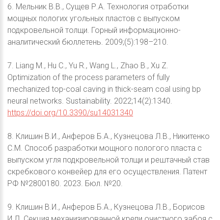
6. Мельник В.В., Сущев Р.А. Технология отработки
мощных пологих угольных пластов с выпуском
подкровельной толщи. Горный информационно-
аналитический бюллетень. 2009;(5):198–210.
7. Liang M., Hu C., Yu R., Wang L., Zhao B., Xu Z.
Optimization of the process parameters of fully
mechanized top-coal caving in thick-seam coal using bp
neural networks. Sustainability. 2022;14(2):1340.
https://doi.org/10.3390/su14031340
8. Клишин В.И., Анферов Б.А., Кузнецова Л.В., Никитенко
С.М. Способ разработки мощного пологого пласта с
выпуском угля подкровельной толщи и рештачный став
скребкового конвейер для его осуществления. Патент
РФ №2800180. 2023. Бюл. №20.
9. Клишин В.И., Анферов Б.А., Кузнецова Л.В., Борисов
И.Л. Секция механизированной крепи очистного забоя с