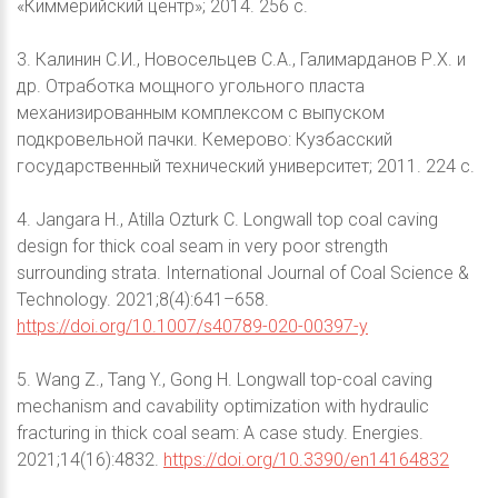
«Киммерийский центр»; 2014. 256 с.
3. Калинин С.И., Новосельцев С.А., Галимарданов Р.Х. и
др. Отработка мощного угольного пласта
механизированным комплексом с выпуском
подкровельной пачки. Кемерово: Кузбасский
государственный технический университет; 2011. 224 с.
4. Jangara H., Atilla Ozturk C. Longwall top coal caving
design for thick coal seam in very poor strength
surrounding strata. International Journal of Coal Science &
Technology. 2021;8(4):641–658.
https://doi.org/10.1007/s40789-020-00397-y
5. Wang Z., Tang Y., Gong H. Longwall top-coal caving
mechanism and cavability optimization with hydraulic
fracturing in thick coal seam: A case study. Energies.
2021;14(16):4832.
https://doi.org/10.3390/en14164832