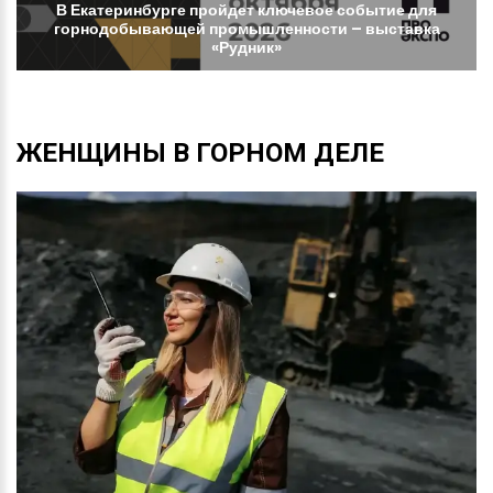
В
Екатеринбурге
пройдет
ключевое
событие
для
горнодобывающей
промышленности
–
выставка
«Рудник»
ЖЕНЩИНЫ
В
ГОРНОМ
ДЕЛЕ