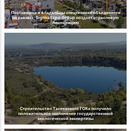
Поставщики
и
владельцы
спецтехники
объединятся
на
равных:
Sigma
Expo
Group
создает
отраслевую
Ассоциацию
Строительство
Тасеевского
ГОКа
получило
положительное
заключение
государственной
экологической
экспертизы