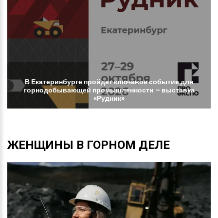
В
Екатеринбурге
пройдет
ключевое
событие
для
горнодобывающей
промышленности
–
выставка
«Рудник»
ЖЕНЩИНЫ
В
ГОРНОМ
ДЕЛЕ