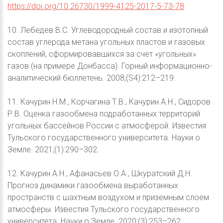
https://doi.org/10.26730/1999-4125-2017-5-73-78
10. Лебедев В.С. Углеводородный состав и изотопный
состав углерода метана угольных пластов и газовых
скоплений, сформировавшихся за счет «угольных»
газов (на примере Донбасса). Горный информационно-
аналитический бюллетень. 2008;(S4):212–219.
11. Качурин Н.М., Корчагина Т.В., Качурин А.Н., Сидоров
Р.В. Оценка газообмена подработанных территорий
угольных бассейнов России с атмосферой. Известия
Тульского государственного университета. Науки о
Земле. 2021;(1):290–302.
12. Качурин А.Н., Афанасьев О.А., Шкуратский Д.Н.
Прогноз динамики газообмена выработанных
пространств с шахтным воздухом и приземным слоем
атмосферы. Известия Тульского государственного
университета. Науки о Земле. 2020;(3):253–262.