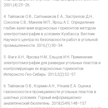
2001;(4):23–26.
4. Тайлаков О.В., Салтымаков Е.А., Застрелов Д.Н.,
Соколов С.В., Макеев М.П., Ярош А.С. Определение
глубин залегания водоносных горизонтов методом
электротомографии в условиях Кузбасса. Вестник
Научного центра по безопасности работ в угольной
промышленности. 2016;(1):30–34.
5. Фаге А.Н., Яркова Н.М., Ельцов И.Н. Применение
электротомографии для разведки угольных пластов и
контролирующих их водоносных горизонтов.
Интерэкспо Гео-Сибирь. 2013;2(2):52–57.
6. Тайлаков О.В., Кормин А.Н., Уткаев Е.А. Оценка
газоносности и проницаемости угольных пластов в
шахтных условиях. Горный информационно-
аналитический бюллетень. 2018;(S49):148–157.