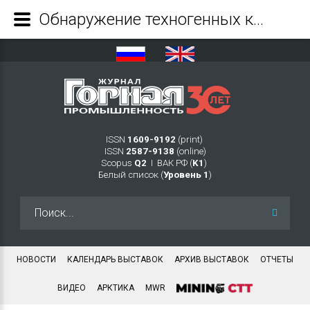
Обнаружение техногенных коллекторов и оценка фильтрационных свойств барьерных целиков ликвидированных шахт - Журнал Горная промышленность
ISSN
1609-9192
(print)
ISSN
2587-9138
(online)
Scopus
Q2
Ι ВАК РФ (
K1
)
Белый список (
Уровень 1
)
Искать...
НОВОСТИ
КАЛЕНДАРЬ ВЫСТАВОК
АРХИВ ВЫСТАВОК
ОТЧЕТЫ
ВИДЕО
АРКТИКА
MWR