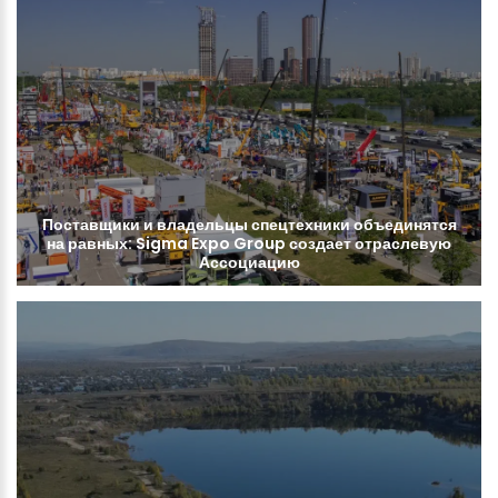
Поставщики
и
владельцы
спецтехники
объединятся
на
равных:
Sigma
Expo
Group
создает
отраслевую
Ассоциацию