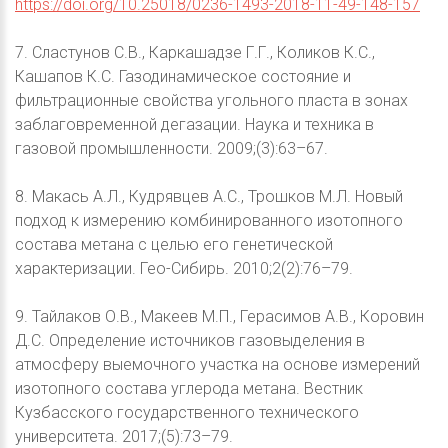
https://doi.org/10.25018/0236-1493-2018-11-49-148-157
7. Сластунов С.В., Каркашадзе Г.Г., Коликов К.С.,
Кашапов К.С. Газодинамическое состояние и
фильтрационные свойства угольного пласта в зонах
заблаговременной дегазации. Наука и техника в
газовой промышленности. 2009;(3):63–67.
8. Макась А.Л., Кудрявцев А.С., Трошков М.Л. Новый
подход к измерению комбинированного изотопного
состава метана с целью его генетической
характеризации. Гео-Сибирь. 2010;2(2):76–79.
9. Тайлаков О.В., Макеев М.П., Герасимов А.В., Коровин
Д.С. Определение источников газовыделения в
атмосферу выемочного участка на основе измерений
изотопного состава углерода метана. Вестник
Кузбасского государственного технического
университета. 2017;(5):73–79.