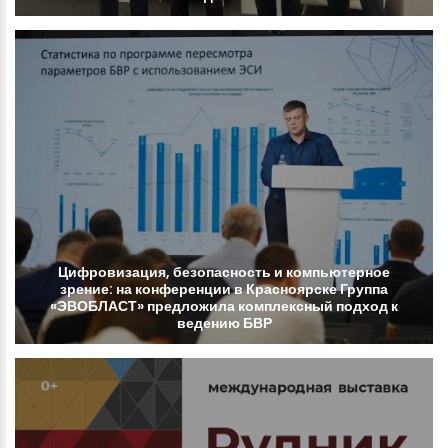
Цифровизация,
безопасность
и
компьютерное
зрение:
на
конференции
в
Красноярске
Группа
«ЭВОБЛАСТ»
предложила
комплексный
подход
к
ведению
БВР