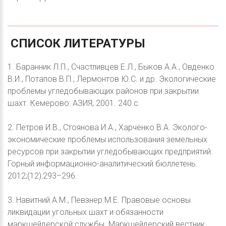
СПИСОК
ЛИТЕРАТУРЫ
1. Баранник Л.П., Счастливцев Е.Л., Быков А.А., Овденко
В.И., Потапов В.П., Лермонтов Ю.С. и др. Экологические
проблемы угледобывающих районов при закрытии
шахт. Кемерово: АЗИЯ; 2001. 240 с.
2. Петров И.В., Стоянова И.А., Харченко В.А. Эколого-
экономические проблемы использования земельных
ресурсов при закрытии угледобывающих предприятий.
Горный информационно-аналитический бюллетень.
2012;(12):293–296.
3. Навитний А.М., Певзнер М.Е. Правовые основы
ликвидации угольных шахт и обязанности
маркшейдерской службы. Маркшейдерский вестник.