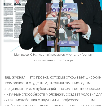
Малышев Ю.Н., главный редактор журнала «Горная
промышленность «Юниор»
Наш журнал – это проект, который открывает широкие
возможности студентам, школьникам и молодым
специалистам для публикаций, раскрывает творческие
и научные способности молодежи, создает условия для
их взаимодействия с научным и профессиональным
сообществом, позволяет сделать первые шаги в науку.