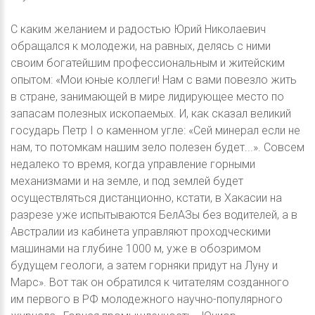
С каким желанием и радостью Юрий Николаевич
обращался к молодежи, на равных, делясь с ними
своим богатейшим профессиональным и житейским
опытом: «Мои юные коллеги! Нам с вами повезло жить
в стране, занимающей в мире лидирующее место по
запасам полезных ископаемых. И, как сказал великий
государь Петр I о каменном угле: «Сей минерал если не
нам, то потомкам нашим зело полезен будет...». Совсем
недалеко то время, когда управление горными
механизмами и на земле, и под землей будет
осуществляться дистанционно, кстати, в Хакасии на
разрезе уже испытываются БелАЗы без водителей, а в
Австралии из кабинета управляют проходческими
машинами на глубине 1000 м, уже в обозримом
будущем геологи, а затем горняки придут на Луну и
Марс». Вот так он обратился к читателям созданного
им первого в РФ молодежного научно-популярного