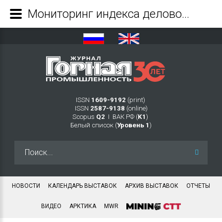
Мониторинг индекса деловой репутации субъектов предпринимательской деятельности в отрасли добычи полезных ископаемых - Журнал Горная промышленность
ISSN
1609-9192
(print)
ISSN
2587-9138
(online)
Scopus
Q2
Ι ВАК РФ (
K1
)
Белый список (
Уровень 1
)
Искать...
НОВОСТИ
КАЛЕНДАРЬ ВЫСТАВОК
АРХИВ ВЫСТАВОК
ОТЧЕТЫ
ВИДЕО
АРКТИКА
MWR