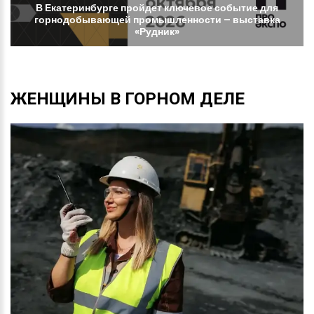
В
Екатеринбурге
пройдет
ключевое
событие
для
горнодобывающей
промышленности
–
выставка
«Рудник»
ЖЕНЩИНЫ
В
ГОРНОМ
ДЕЛЕ