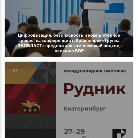
Цифровизация,
безопасность
и
компьютерное
зрение:
на
конференции
в
Красноярске
Группа
«ЭВОБЛАСТ»
предложила
комплексный
подход
к
ведению
БВР