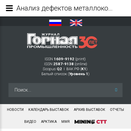
Анализ дефектов металлоконструкций угольных перегружателей - Журнал Горная промышленность
ISSN
1609-9192
(print)
ISSN
2587-9138
(online)
Scopus
Q2
Ι ВАК РФ (
K1
)
Белый список (
Уровень 1
)
Искать...
НОВОСТИ
КАЛЕНДАРЬ ВЫСТАВОК
АРХИВ ВЫСТАВОК
ОТЧЕТЫ
ВИДЕО
АРКТИКА
MWR