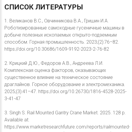
СПИСОК
ЛИТЕРАТУРЫ
1. Великанов В.С., Овчинникова В.А., Гришин И.А.
Роботизированные самоходные гусеничные машины в
добыче полезных ископаемых открыто-подземным
способом. Горная промышленность. 2023;(2):76–82.
https://doi.org/10.30686/1609-9192-2023-2-76-82
2. Крицкий Д.Ю., Федоров А.В., Андреева Л.И.
Комплексная оценка факторов, оказывающих
существенное влияние на техническое состояние
драглайнов. Горное оборудование и электромеханика.
2025;(3):41–47. https://doi.org/10.26730/1816-4528-2025-
3-41-47
3. Singh S. Rail Mounted Gantry Crane Market. 2025. 128 p.
Available at:
https://www.marketresearchfuture.com/reports/railmounted-