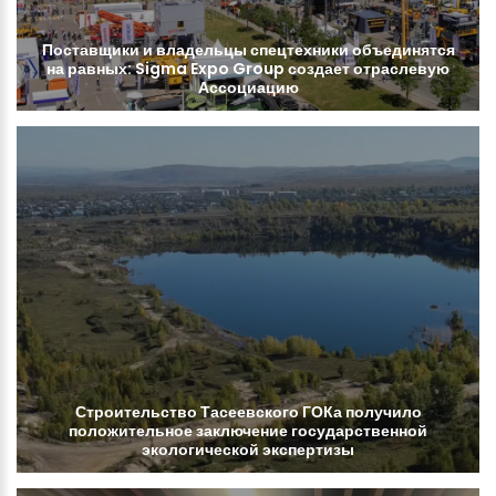
Поставщики
и
владельцы
спецтехники
объединятся
на
равных:
Sigma
Expo
Group
создает
отраслевую
Ассоциацию
Строительство
Тасеевского
ГОКа
получило
положительное
заключение
государственной
экологической
экспертизы