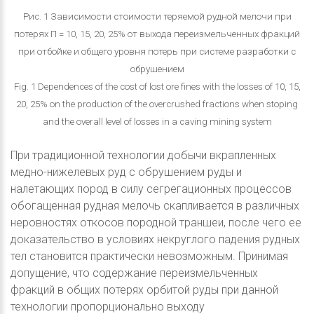
Рис. 1 Зависимости стоимости теряемой рудной мелочи при
потерях П = 10, 15, 20, 25% от выхода переизмельченных фракций
при отбойке и общего уровня потерь при системе разработки с
обрушением
Fig. 1 Dependences of the cost of lost ore fines with the losses of 10, 15,
20, 25% on the production of the overcrushed fractions when stoping
and the overall level of losses in a caving mining system
При традиционной технологии добычи вкрапленных
медно-нижелевых руд с обрушением руды и
налетающих пород в силу сегрегационных процессов
обогащенная рудная мелочь скапливается в различных
неровностях откосов породной траншеи, после чего ее
доказательство в условиях некруглого падения рудных
тел становится практически невозможным. Принимая
допущение, что содержание переизмельченных
фракций в общих потерях орбитой руды при данной
технологии пропорционально выходу