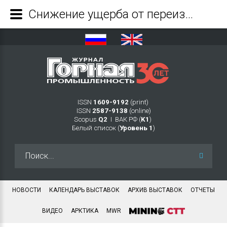
Снижение ущерба от переизмельчения руды за счет создания горнотехнических условий для эффективного применения автоматизированного технологического оборудования на подземных рудниках - Журнал Горная промышленность
ISSN
1609-9192
(print)
ISSN
2587-9138
(online)
Scopus
Q2
Ι ВАК РФ (
K1
)
Белый список (
Уровень 1
)
Искать...
НОВОСТИ
КАЛЕНДАРЬ ВЫСТАВОК
АРХИВ ВЫСТАВОК
ОТЧЕТЫ
ВИДЕО
АРКТИКА
MWR