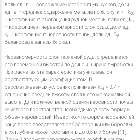
доли ед.; η
– содержание негабаритных кусков, доли
н
ед.; ε
– среднее содержание металла по блоку, кг/г; k
i
об
– коэффициент обогащения рудной мелочи, доли ед.; k
не
– коэффициент неравномерности слоя руды, доли ед.;
k
– коэффициент неровности почвы, доли ед.; B
–
н
6
балансовые запасы блока, г.
Неравномерность слоя теряемой руды определяется
его переменной высотой по длине и ширине выработки.
При расчетах эта характеристика учитывается
соответствующим коэффициентом. В
рассматриваемых условиях принимаем k
= 0,7 –
не
отношение средней высоты слоя к его максимальной
высоте. Для количественной оценки неровности почвы
очистного пространства необходимо учесть форму и
объем неровностей. Известно, что форма неровностей
чаще всего представляет собой воронки или борозды,
а их глубина может составлять до 0,5 м и более [11].
Данный параметр характеризуется коэффициентом,