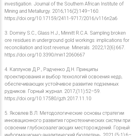
investigation. Journal of the Southern African Institute of
Mining and Metallurgy. 2016;116(2):149–160.
https://doi.org/10.17159/2411-9717/2016/v116n2a6
3. Dominy S.C., Glass H.J., Minnitt R.C.A. Sampling broken
ore residues in underground gold workings: implications for
reconciliation and lost revenue. Minerals. 2022;12(6):667.
https://doi.org/10.3390/min12060667
4. Каплунов Д.Р., Радченко Д.Н. Принципы
проектирования и выбор технологий освоения недр,
обеспечивающих устойчивое развитие подземных
рудников. Горный журнал. 2017;(11):52–59.
https://doi.org/10.17580/gzh.2017.11.10
5. Яковлев В.Л. Методологические основы стратегии
инновационного развития горнотехнических систем при
освоении глубокозалегающих месторождений. Горный
информационно-аналитический бюллетень. 2021;(5-1):6–