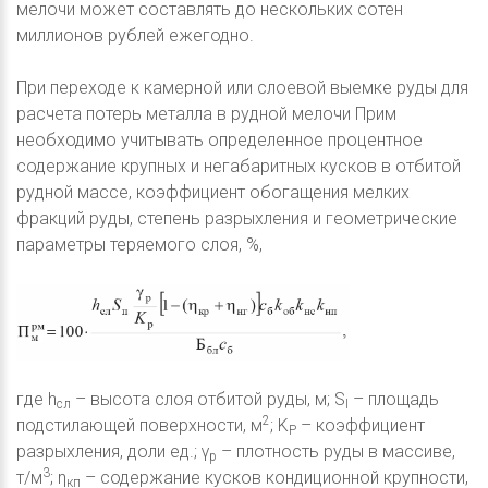
мелочи может составлять до нескольких сотен
миллионов рублей ежегодно.
При переходе к камерной или слоевой выемке руды для
расчета потерь металла в рудной мелочи Прим
необходимо учитывать определенное процентное
содержание крупных и негабаритных кусков в отбитой
рудной массе, коэффициент обогащения мелких
фракций руды, степень разрыхления и геометрические
параметры теряемого слоя, %,
где h
– высота слоя отбитой руды, м; S
– площадь
сл
I
2
подстилающей поверхности, м
; K
– коэффициент
P
разрыхления, доли ед.; γ
– плотность руды в массиве,
p
3
т/м
; η
– содержание кусков кондиционной крупности,
кп