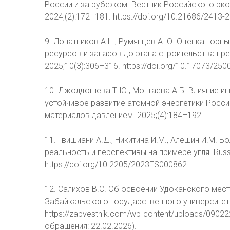
России и за рубежом. Вестник Российского эко
2024;(2):172–181. https://doi.org/10.21686/2413
9. Лопатников А.Н., Румянцев А.Ю. Оценка горн
ресурсов и запасов до этапа строительства пре
2025;10(3):306–316. https://doi.org/10.17073/25
10. Джолдошева Т.Ю., Моттаева А.Б. Влияние и
устойчивое развитие атомной энергетики Росс
материалов давлением. 2025;(4):184–192.
11. Гвишиани А.Д., Никитина И.М., Алёшин И.М. 
реальность и перспективы на примере угля. Russia
https://doi.org/10.2205/2023ES000862
12. Салихов В.С. Об освоении Удоканского мес
Забайкальского государственного университета
https://zabvestnik.com/wp-content/uploads/0902
обращения: 22.02.2026).