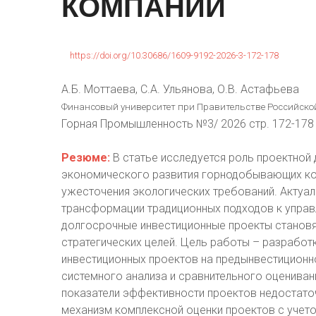
КОМПАНИЙ
https://doi.org/10.30686/1609-9192-2026-3-172-178
А.Б. Моттаева, С.А. Ульянова, О.В. Астафьева
Финансовый университет при Правительстве Российской
Горная Промышленность №3/ 2026 стр. 172-178
Резюме:
В статье исследуется роль проектной 
экономического развития горнодобывающих ком
ужесточения экологических требований. Акту
трансформации традиционных подходов к управ
долгосрочные инвестиционные проекты станов
стратегических целей. Цель работы – разработ
инвестиционных проектов на предынвестиционн
системного анализа и сравнительного оцениван
показатели эффективности проектов недостаточ
механизм комплексной оценки проектов с учет