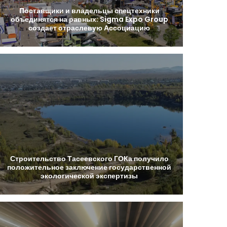
Поставщики
и
владельцы
спецтехники
объединятся
на
равных:
Sigma
Expo
Group
создает
отраслевую
Ассоциацию
Строительство
Тасеевского
ГОКа
получило
положительное
заключение
государственной
экологической
экспертизы