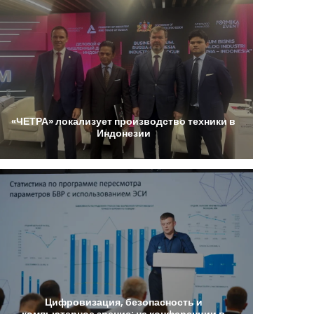
«ЧЕТРА»
локализует
производство
техники
в
Индонезии
Цифровизация,
безопасность
и
компьютерное
зрение:
на
конференции
в