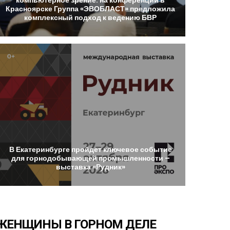
Красноярске
Группа
«ЭВОБЛАСТ»
предложила
комплексный
подход
к
ведению
БВР
В
Екатеринбурге
пройдет
ключевое
событие
для
горнодобывающей
промышленности
–
выставка
«Рудник»
ЖЕНЩИНЫ
В
ГОРНОМ
ДЕЛЕ