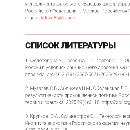
менеджмента факультета «Высшая школа управл
Российской Федерации, г. Москва, Российская Фе
mail:
astafeva86@mail.ru
СПИСОК
ЛИТЕРАТУРЫ
1. Федотова М.А., Погодина Т.В., Карпова С.B. 
России в условиях санкционного давления. Финан
https://doi.org/10.26794/2587-5671-2025-29-1-6-
2. Музалёв С.В., Абдикеев Н.М., Оболенская Л.
результативности промышленной политики Росси
теория и практика. 2025;29(4):6–18. https://doi.
3. Крупнов Ю.А., Сильвестров С.Н. Технологичес
Института экономики Российской академии наук. 2