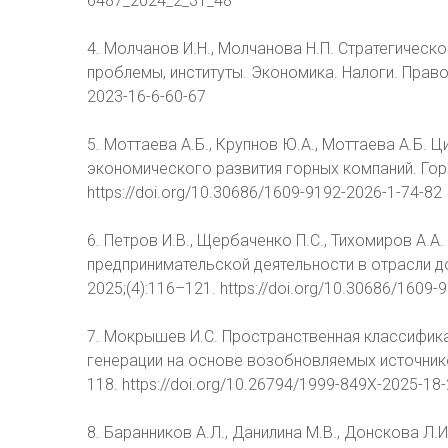
6487_2024_2_31_48
4. Молчанов И.Н., Молчанова Н.П. Стратегическ
проблемы, институты. Экономика. Налоги. Право. 
2023-16-6-60-67
5. Моттаева А.Б., Крупнов Ю.А., Моттаева А.Б
экономического развития горных компаний. Гор
https://doi.org/10.30686/1609-9192-2026-1-74-82
6. Петров И.В., Щербаченко П.С., Тихомиров А.
предпринимательской деятельности в отрасли 
2025;(4):116–121. https://doi.org/10.30686/1609
7. Мокрышев И.С. Пространственная классифик
генерации на основе возобновляемых источников
118. https://doi.org/10.26794/1999-849X-2025-18
8. Баранников А.Л., Данилина М.В., Донскова Л