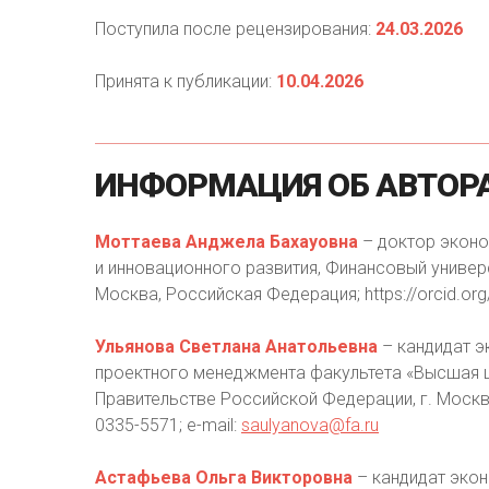
Поступила после рецензирования:
24.03.2026
Принята к публикации:
10.04.2026
ИНФОРМАЦИЯ
ОБ
АВТОР
Моттаева Анджела Бахауовна
– доктор эконо
и инновационного развития, Финансовый универ
Москва, Российская Федерация; https://orcid.org
Ульянова Светлана Анатольевна
– кандидат э
проектного менеджмента факультета «Высшая ш
Правительстве Российской Федерации, г. Москва,
0335-5571; e-mail:
saulyanova@fa.ru
Астафьева Ольга Викторовна
– кандидат экон