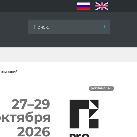
Искать...
 компаний
реклама 16+