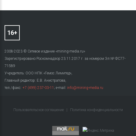
2008-2023 © Сетевое издание «mining-media.ru»
Зарегистрировано Роскомнадзор 23.11.2017 г. за номером Эл № ФС77-
71589
Учредитель: ООО НПК «Гемос Лимитед»,
Главный редактор: Е.В. Анистратова,
тел./факс:
+7 (499) 237-03-11
; e-mail:
info@mining-media.ru
Пользовательское соглашение
|
Политика конфиденциальности