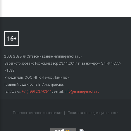
2008-2023 © Сетевое издание «mining-media.ru»
Зарегистрировано Роскомнадзор 23.11.2017 г. за номером Эл № ФС77-
71589
Учредитель: ООО НПК «Гемос Лимитед»,
Главный редактор: Е.В. Анистратова,
тел./факс:
+7 (499) 237-03-11
; e-mail:
info@mining-media.ru
Пользовательское соглашение
|
Политика конфиденциальности