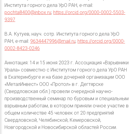
Института горного дела УрО РАН, e-mail:
pochta8400@inbox.ru
;
https://orcid.org/0000-0002-5503-
9397
В.А. Кутуев, науч. сотр. Института горного дела УрО
РАН, e-mail:
9634447996@mail.ru
;
https://orcid.org/0000-
0002-8423-0246
Аннотация: 14 и 15 июня 2023 г. Ассоциация «Взрывники
Урала» совместно с Институтом горного дела УрО РАН
в Екатеринбурге и на базе дочерней организации ООО
«МеталИнвест» ООО «Протол» в г. Дегтярске
(Свердловская обл.) провели очередной научно-
производственный семинар по буровым и специальным
взрывным работам, в котором приняли очное участие в
общем количестве 45 человек от 20 предприятий
Свердловской, Челябинской, Кемеровской,
Новгородской и Новосибирской областей России.