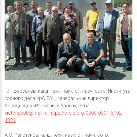
Г.П. Берсенёв, канд. техн. наук, ст. науч. сотр. Института
горного дела УрО РАН, генеральный директор
Ассоциации «Взрывники Урала», e-mail:
victoria508@mail.ru
;
https://orcid.org/0000-0001-6192-
4029
А.С. Реготунов, канд. техн. наук, ст. науч. сотр.