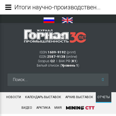
Итоги научно-производственного семинара взрывников Урала - Журнал Горная промышленность
ISSN
1609-9192
(print)
ISSN
2587-9138
(online)
Scopus
Q2
Ι ВАК РФ (
K1
)
Белый список (
Уровень 1
)
Искать...
НОВОСТИ
КАЛЕНДАРЬ ВЫСТАВОК
АРХИВ ВЫСТАВОК
ОТЧЕТЫ
ВИДЕО
АРКТИКА
MWR