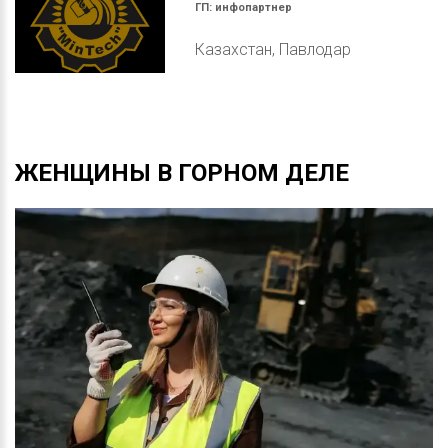
ГП:
инфопартнер
Казахстан, Павлодар
ЖЕНЩИНЫ
В
ГОРНОМ
ДЕЛЕ