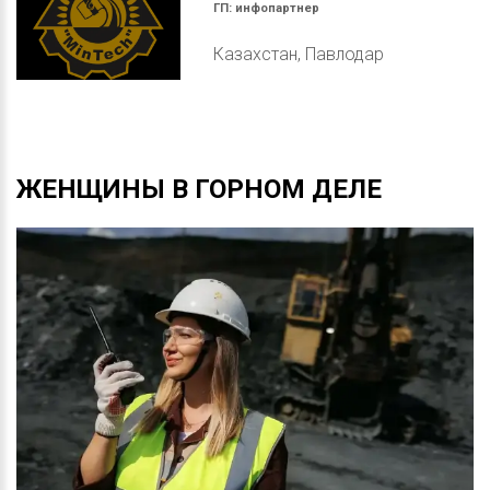
ГП:
инфопартнер
Казахстан, Павлодар
ЖЕНЩИНЫ
В
ГОРНОМ
ДЕЛЕ