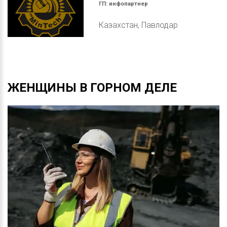
ГП:
инфопартнер
Казахстан, Павлодар
ЖЕНЩИНЫ
В
ГОРНОМ
ДЕЛЕ