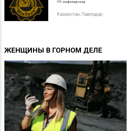
ГП:
инфопартнер
Казахстан, Павлодар
ЖЕНЩИНЫ
В
ГОРНОМ
ДЕЛЕ