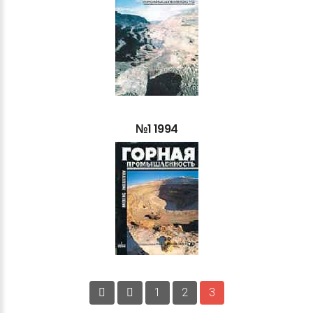
№1
1994
1
2
3