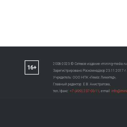
2008-2023 © Сетевое издание «mining-media.ru
Зарегистрировано Роскомнадзор 23.11.2017 г
Учредитель: ООО НПК «Гемос Лимитед»,
Главный редактор: Е.В. Анистратова,
тел./факс:
+7 (499) 237-03-11
; e-mail:
info@mini