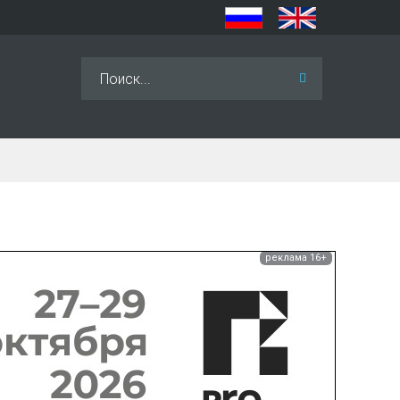
Искать...
реклама 16+